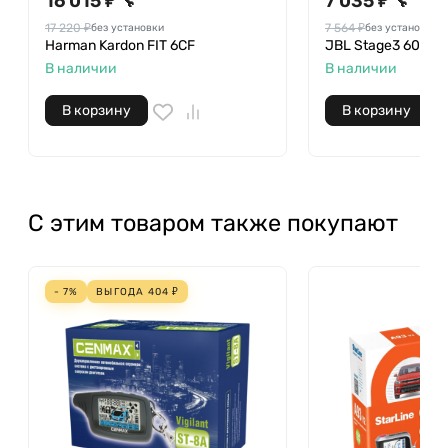
16 015 ₽
7 035 ₽
🔧
🔧
17 220 ₽
7 564 ₽
без установки
без установки
Harman Kardon FIT 6CF
JBL Stage3 607C
В наличии
В наличии
В корзину
В корзину
С этим товаром также покупают
- 7%
ВЫГОДА
404
₽