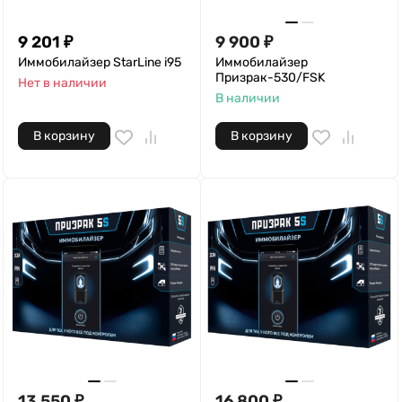
9 201
₽
9 900
₽
Иммобилайзер StarLine i95
Иммобилайзер
Призрак-530/FSK
Нет в наличии
В наличии
В корзину
В корзину
13 550
₽
16 800
₽