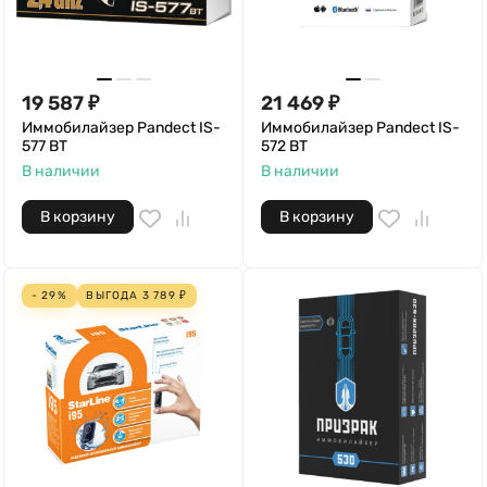
19 587
₽
21 469
₽
Иммобилайзер Pandect IS-
Иммобилайзер Pandect IS-
577 BT
572 BT
В наличии
В наличии
В корзину
В корзину
- 29%
ВЫГОДА
3 789
₽