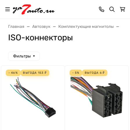
Главная
Автозвук
Комплектующие магнитолы
ISO
ISO-коннекторы
Фильтры
- 46%
ВЫГОДА
153
₽
- 5%
ВЫГОДА
6
₽