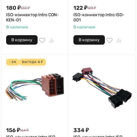
180
₽
122
₽
333
₽
128
₽
ISO-коннектор Intro CON-
ISO-коннектор Intro ISO-
KEN-01
001
В наличии
В наличии
В корзину
В корзину
- 5%
ВЫГОДА
8
₽
156
₽
334
₽
164
₽