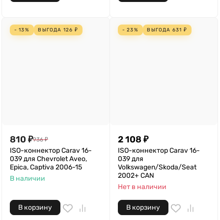
- 13%
ВЫГОДА
126
₽
- 23%
ВЫГОДА
631
₽
810
₽
2 108
₽
936
₽
ISO-коннектор Carav 16-
ISO-коннектор Carav 16-
039 для Chevrolet Aveo,
039 для
Epica, Captiva 2006-15
Volkswagen/Skoda/Seat
2002+ CAN
В наличии
Нет в наличии
В корзину
В корзину