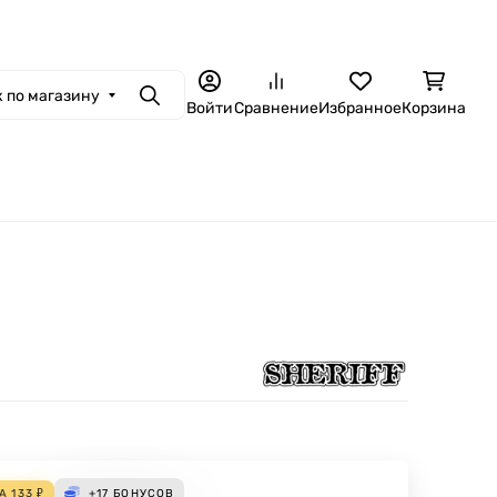
 по магазину
Поиск
Войти
Сравнение
Избранное
Корзина
ДА
133
₽
+17
БОНУСОВ