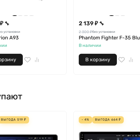
 ₽
2 139 ₽
🔧
🔧
2 300 ₽
ез установки
без установки
rion A93
Phantom Fighter F-35 Blu
чии
В наличии
орзину
В корзину
упают
ВЫГОДА
519
₽
- 4%
ВЫГОДА
664
₽