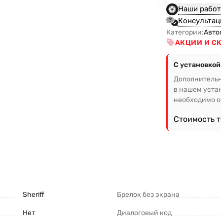
Наши рабо
Консультац
Категории:
Авто
АКЦИИ И С
С установкой
Дополнительн
в нашем уста
необходимо ос
Стоимость 
Sheriff
Брелок без экрана
Нет
Диалоговый код