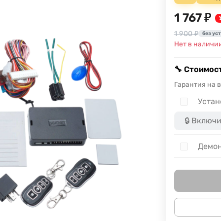
1 767 ₽
1 900 ₽
без ус
Нет в наличи
🔧 Стоимост
Гарантия на 
Устан
Демон