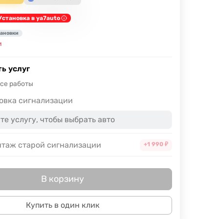
Установка в ya7auto
тановки
и
ь услуг
все работы
овка сигнализации
таж старой сигнализации
+1 990
₽
В корзину
Купить в один клик