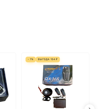
- 7%
ВЫГОДА
154
₽
- 7%