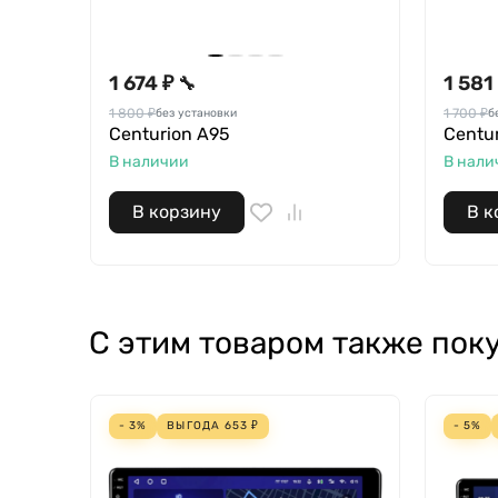
1 674 ₽
1 581
🔧
1 800 ₽
1 700 ₽
без установки
б
Centurion A95
Centu
В наличии
В нали
В корзину
В к
С этим товаром также пок
- 3%
ВЫГОДА
653
₽
- 5%