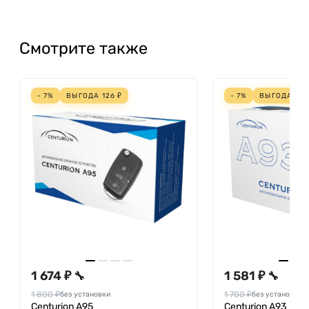
Смотрите также
- 7%
ВЫГОДА
126
₽
- 7%
ВЫГОДА
119
1 674 ₽
1 581 ₽
🔧
🔧
1 800 ₽
1 700 ₽
без установки
без установки
Centurion A95
Centurion A93