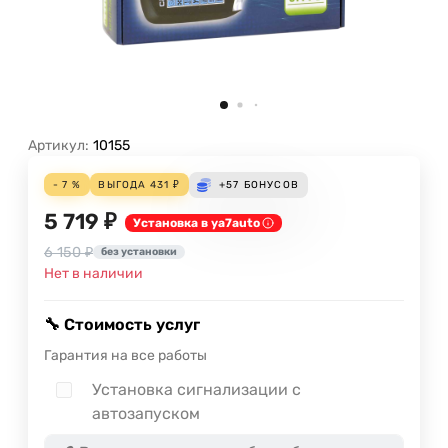
Артикул:
10155
- 7 %
ВЫГОДА
431
₽
+57
БОНУСОВ
5 719 ₽
Установка в ya7auto
6 150 ₽
без установки
Нет в наличии
🔧 Стоимость услуг
Гарантия на все работы
Установка сигнализации с
автозапуском