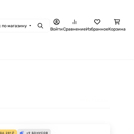
 по магазину
Поиск
Войти
Сравнение
Избранное
Корзина
ОДА
281
₽
+9
БОНУСОВ