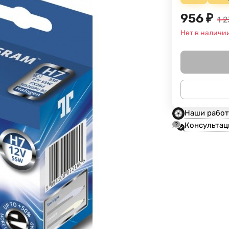
956
₽
1 2
Нет в наличи
Наши рабо
Консультац