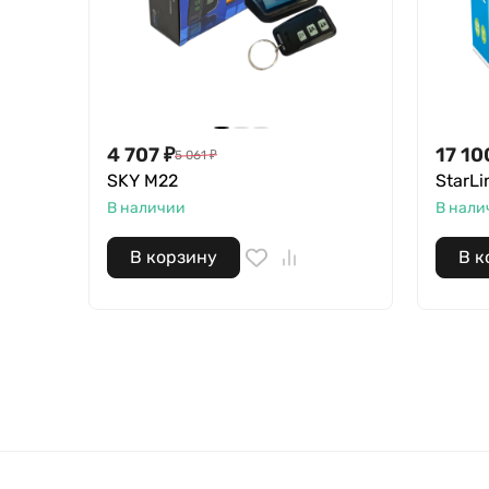
4 707
₽
17 10
5 061
₽
SKY M22
StarLi
В наличии
В нали
В корзину
В к