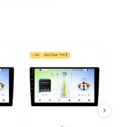
- 4%
ВЫГОДА
799
₽
- 2%