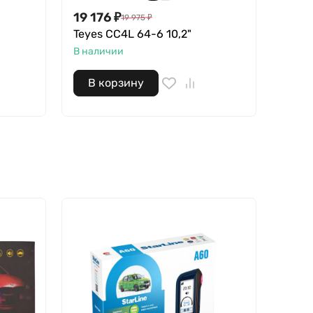
19 176
₽
31 4
19 975
₽
Teyes CC4L 64-6 10,2"
Teyes
В наличии
Нет в
В корзину
В 
- 7%