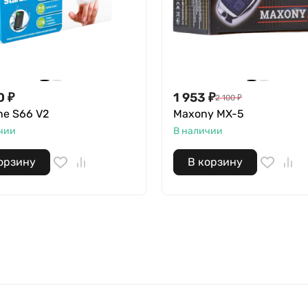
0
₽
1 953
₽
2 100
₽
ne S66 V2
Maxony MX-5
чии
В наличии
орзину
В корзину