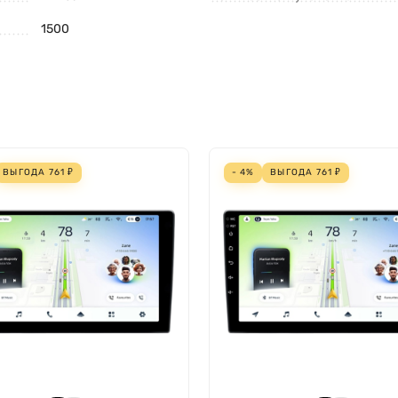
1500
ВЫГОДА
761
₽
- 4%
ВЫГОДА
761
₽