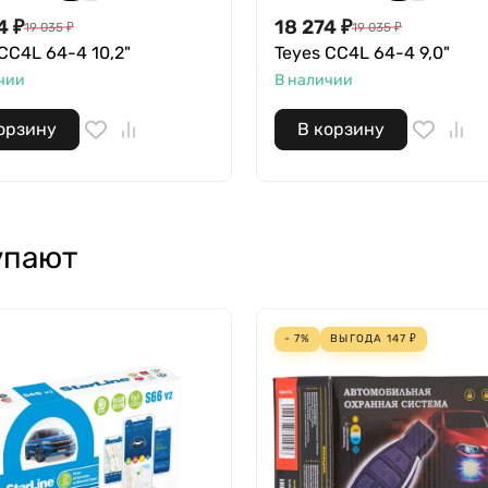
4
₽
18 274
₽
19 035
₽
19 035
₽
CC4L 64-4 10,2"
Teyes CC4L 64-4 9,0"
чии
В наличии
орзину
В корзину
упают
- 7%
ВЫГОДА
147
₽