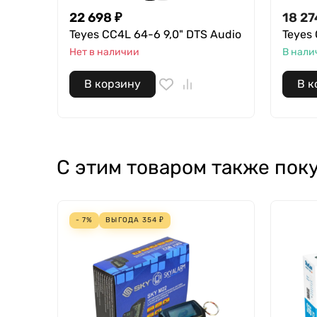
22 698
₽
18 27
Teyes CC4L 64-6 9,0" DTS Audio
Teyes 
Нет в наличии
В нали
В корзину
В к
С этим товаром также пок
- 7%
ВЫГОДА
354
₽