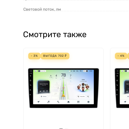
Световой поток, лм
Смотрите также
- 3%
ВЫГОДА
702
₽
- 4%