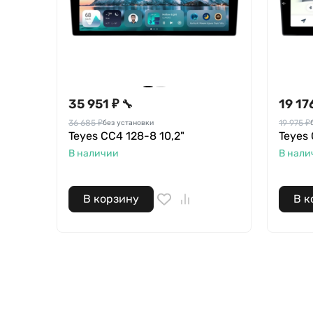
35 951 ₽
19 17
🔧
36 685 ₽
19 975 ₽
без установки
Teyes CC4 128-8 10,2"
Teyes 
В наличии
В нали
В корзину
В к