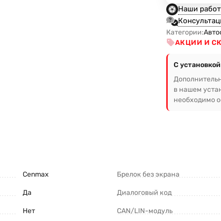
Наши рабо
Консультац
Категории:
Авто
АКЦИИ И С
С установкой
Дополнительн
в нашем уста
необходимо ос
Cenmax
Брелок без экрана
Да
Диалоговый код
Нет
CAN/LIN-модуль