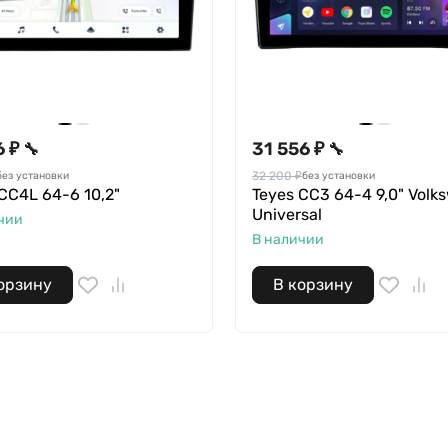
6 ₽
31 556 ₽
🔧
🔧
32 200 ₽
без установки
без установки
CC4L 64-6 10,2"
Teyes CC3 64-4 9,0" Volk
Universal
чии
В наличии
орзину
В корзину