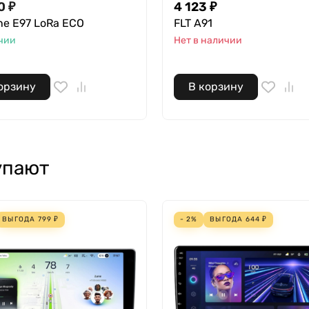
0 ₽
4 123 ₽
ne E97 LoRa ECO
FLT A91
чии
Нет в наличии
орзину
В корзину
упают
ВЫГОДА
799
₽
- 2%
ВЫГОДА
644
₽