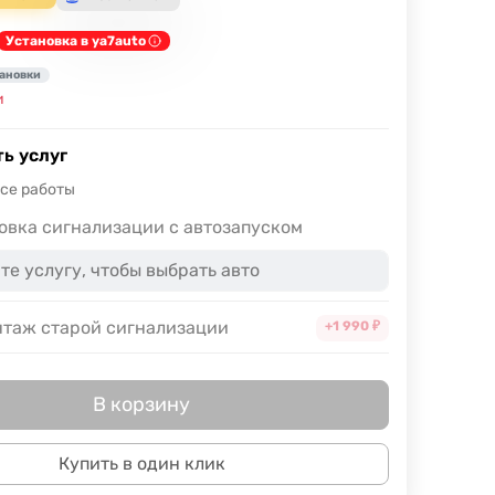
Установка в ya7auto
тановки
и
ь услуг
все работы
овка сигнализации с автозапуском
таж старой сигнализации
+1 990
₽
В корзину
Купить в один клик