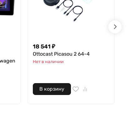
18 541 ₽
20 9
Ottocast Picasou 2 64-4
Teyes
Unive
swagen
Нет в наличии
Нет в
В корзину
В 