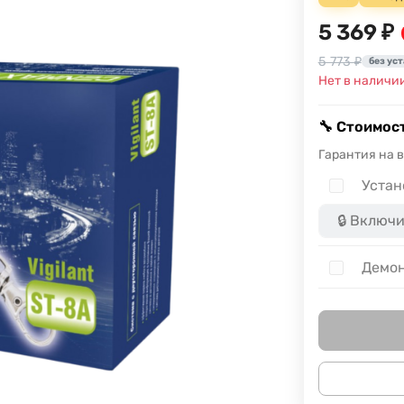
5 369 ₽
5 773 ₽
без ус
Нет в наличи
🔧 Стоимост
Гарантия на 
Устан
Демон