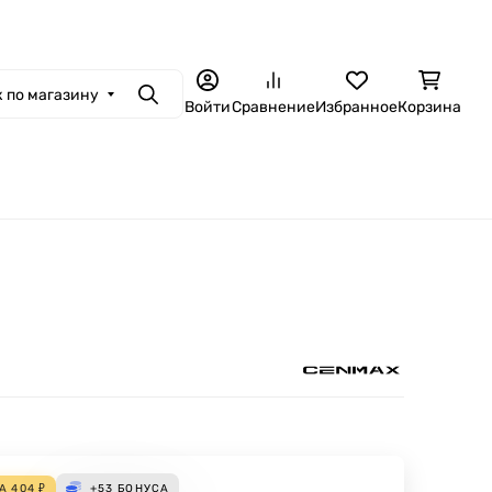
 по магазину
Поиск
Войти
Сравнение
Избранное
Корзина
ДА
404
₽
+53
БОНУСА