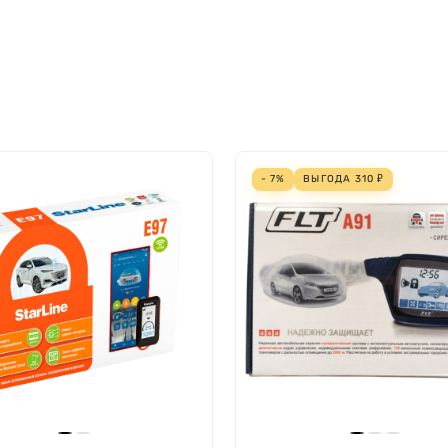
- 7%
ВЫГОДА
310
₽