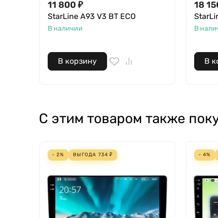
11 800 ₽
18 15
StarLine A93 V3 BT ECO
StarLi
В наличии
В нали
В корзину
В к
С этим товаром также пок
- 2%
ВЫГОДА
734
₽
- 4%