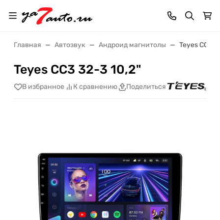
Главная
Автозвук
Андроид магнитолы
Teyes CC3 32
Teyes CC3 32-3 10,2"
В избранное
К сравнению
Поделиться