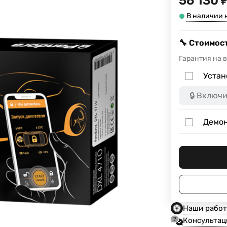
56 130 
В наличии 
🔧 Стоимост
Гарантия на 
Устан
Демон
Наши рабо
Консультац