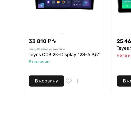
33 810 ₽
25 46
🔧
Teyes 
34 500 ₽
без установки
Teyes CC3 2K-Display 128-6 9,5"
Нет в 
В наличии
В корзину
В к