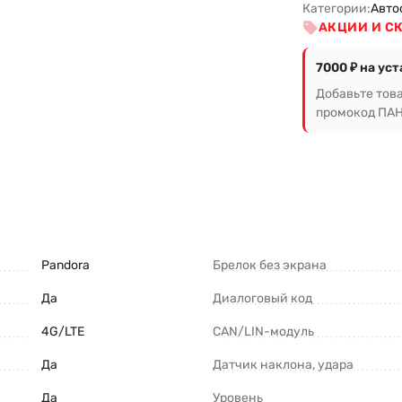
Категории:
Авто
АКЦИИ И С
7000 ₽ на ус
Добавьте тов
промокод ПАН
Pandora
Брелок без экрана
Да
Диалоговый код
4G/LTE
CAN/LIN-модуль
Да
Датчик наклона, удара
Да
Уровень