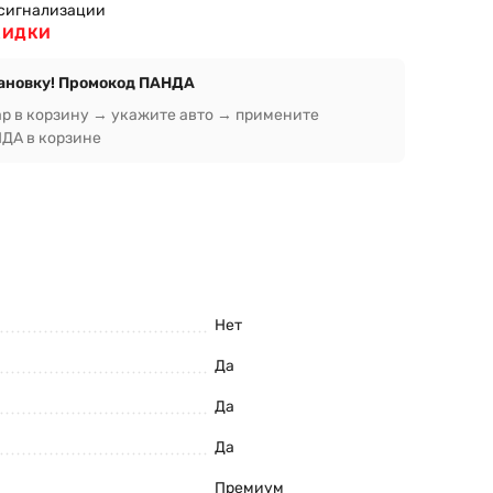
сигнализации
КИДКИ
тановку! Промокод ПАНДА
ар в корзину → укажите авто → примените
ДА в корзине
Нет
Да
Да
Да
Премиум