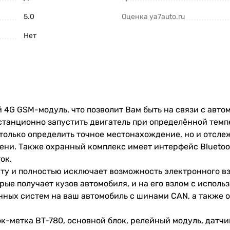
5.0
Оценка ya7auto.ru
Нет
й
4G
GSM
-
модуль
, что позволит Вам
быть
на
связи
с
авто
станционно
запустить
двигатель
при
определённой
темп
только
определить
точное
местонахождение
, но и отсл
мени.
Также
охранный
комплекс
имеет
интерфейс
Bluetoo
ток
.
ту
и
полностью
исключает
возможность
электронного
в
орые
получает
кузов
автомобиля
,
и
на
его
взлом
с
исполь
нных
систем
на
ваш
автомобиль
с
шинами
CAN
,
а
также
о
ок
-
метка
BT
-
780
,
основной
блок
,
релейный
модуль
,
датчи