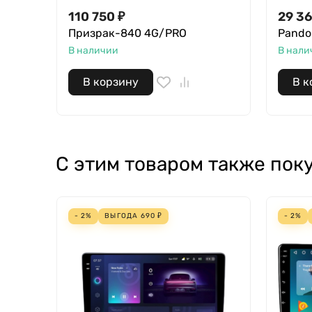
110 750 ₽
29 36
Призрак-840 4G/PRO
Pando
В наличии
В нали
В корзину
В к
С этим товаром также пок
- 2%
ВЫГОДА
690
₽
- 2%