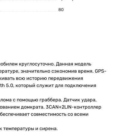
80
мобилем
круглосуточно
.
Данная
модель
ературе
,
значительно
сэкономив
время
.
GPS
-
еживать всю историю передвижения
th
5
.
0
,
который
служит
для
подключения
злома
с
помощью
граббера
.
Датчик
удара
,
зованием
домкрата
. 3CAN+2LIN-
контроллер
беспечивает совместимость со всеми
к
температуры
и
сирена.