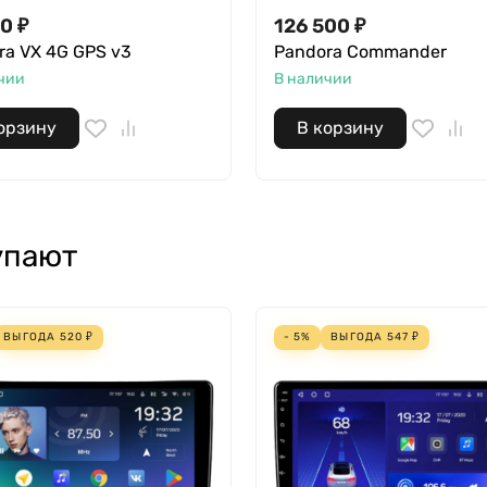
0 ₽
126 500 ₽
ra VX 4G GPS v3
Pandora Commander
чии
В наличии
орзину
В корзину
упают
ВЫГОДА
520
₽
- 5%
ВЫГОДА
547
₽