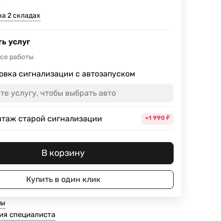
₽
на 2 складах
ь услуг
все работы
овка сигнализации с автозапуском
таж старой сигнализации
+1 990
₽
В корзину
Купить в один клик
ты
ия специалиста