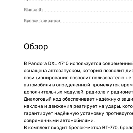
Bluetooth
Брелок с экраном
Обзор
В
Pandora
DXL 4710 используется современны
оснащена
автозапуском
,
который
позволит
ди
позиционирование
позволит
пользователю
не 
автомобиля в определенный промежуток вре
дополнительных
модулей
,
радиоле
и
радиоме
Диалоговый
код
обеспечивает
надёжную
защи
наклона
и
движения
реагирует
на
удары
,
кот
гарантирует
надёжную
установку
противоуго
современными
автомобилями
.
В
комплект
входит
брелок
-
метка
BT
-770,
брел