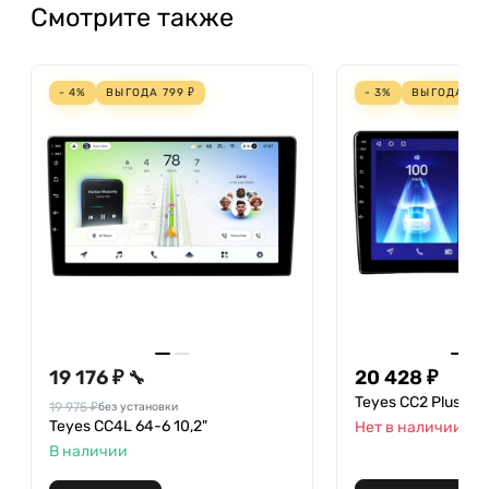
Смотрите также
- 4%
ВЫГОДА
799
₽
- 3%
ВЫГОДА
63
19 176 ₽
20 428 ₽
🔧
Teyes CC2 Plus 128
19 975 ₽
без установки
Teyes CC4L 64-6 10,2"
Нет в наличии
В наличии