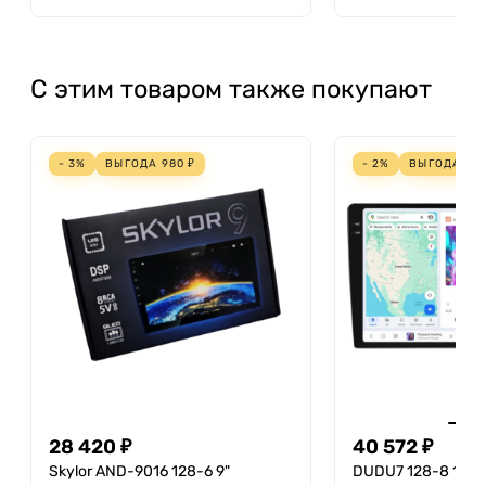
С этим товаром также покупают
- 3%
ВЫГОДА
980
₽
- 2%
ВЫГОДА
82
28 420 ₽
40 572 ₽
Skylor AND-9016 128-6 9"
DUDU7 128-8 11.5"