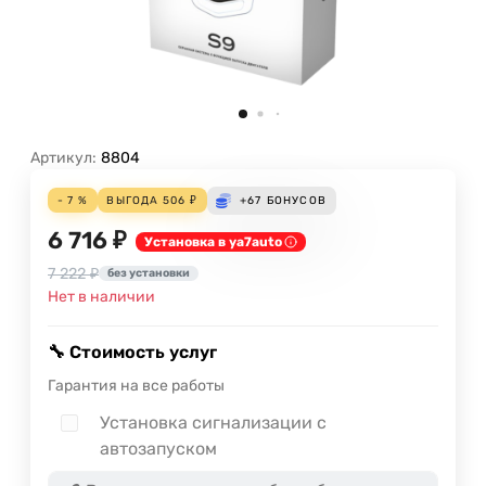
Артикул:
8804
- 7 %
ВЫГОДА
506
₽
+67
БОНУСОВ
6 716 ₽
Установка в ya7auto
7 222 ₽
без установки
Нет в наличии
🔧 Стоимость услуг
Гарантия на все работы
Установка сигнализации с
автозапуском