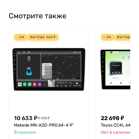
Смотрите также
- 5%
ВЫГОДА
560
₽
- 3%
ВЫГОДА
70
10 633
₽
22 698
₽
11 193
₽
Mekede MN-X20-PRO 64-4 9"
Teyes CC4L 64-6 9
В наличии
Нет в наличии