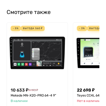
Смотрите также
- 5%
ВЫГОДА
560
₽
- 3%
ВЫГОДА
70
10 633
₽
22 698
₽
11 193
₽
Mekede MN-X20-PRO 64-4 9"
Teyes CC4L 64-6 9
В наличии
Нет в наличии