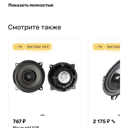
Показать полностью
Смотрите также
- 7%
ВЫГОДА
58
₽
- 7%
ВЫГОДА
164
767 ₽
2 175 ₽
🔧
Blaupunkt 528