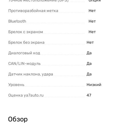
Точное местоположение (GPS)
Опция
Противоразбойная метка
Нет
Bluetooth
Нет
Брелок с экраном
Нет
Брелок без экрана
Нет
Диалоговый код
Да
CAN/LIN-модуль
Да
Датчик наклона, удара
Да
Уровень
Низкий
Оценка ya7auto.ru
47
Обзор