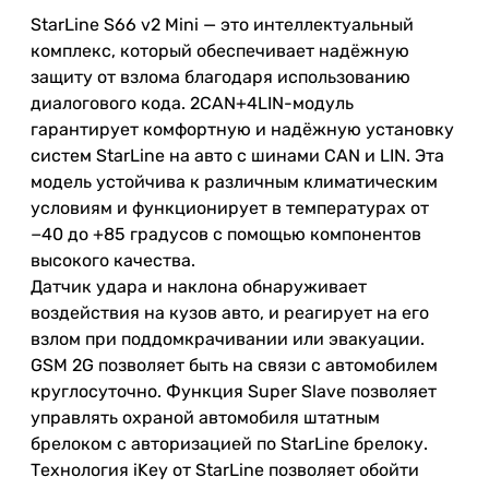
StarLine
S66 v2 Mini —
это
интеллектуальный
комплекс
,
который
обеспечивает
надёжную
защиту
от
взлома
благодаря
использованию
диалогового
кода
.
2CAN
+
4LIN
-
модуль
гарантирует
комфортную
и
надёжную
установку
систем
StarLine
на
авто
с
шинами
CAN
и
LIN
.
Эта
модель
устойчива
к
различным
климатическим
условиям
и
функционирует
в
температурах
от
−
40
до
+
85
градусов
с
помощью
компонентов
высокого
качества
.
Датчик
удара
и
наклона
обнаруживает
воздействия
на
кузов
авто
,
и
реагирует
на
его
взлом
при
поддомкрачивании
или
эвакуации
.
GSM 2G позволяет быть на
связи
с
автомобилем
круглосуточно.
Функция
Super
Slave
позволяет
управлять
охраной
автомобиля
штатным
брелоком
с
авторизацией
по
StarLine
брелоку
.
Технология
iKey
от
StarLine
позволяет
обойти