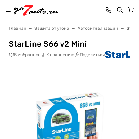
Главная
Защита от угона
Автосигнализации
StarLi
StarLine S66 v2 Mini
В избранное
К сравнению
Поделиться