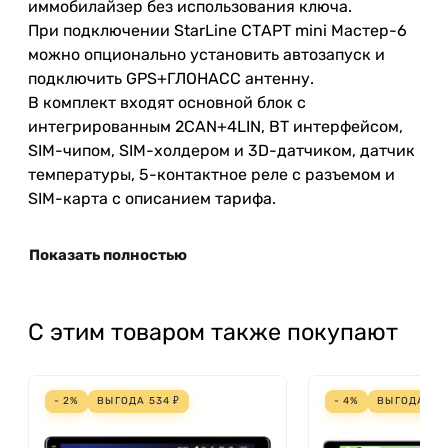
иммобилайзер
без
использования
ключа
.
При
подключении
StarLine
СТАРТ
mini
Мастер
-
6
можно опционально установить
автозапуск
и
подключить
GPS
+
ГЛОНАСС
антенну
.
В
комплект
входят
основной
блок
с
интегрированным
2CAN
+
4LIN
,
BT
интерфейсом
,
SIM
-
чипом
,
SIM
-
холдером
и
3D
-
датчиком
,
датчик
температуры
,
5
-
контактное
реле
с
разъемом
и
SIM
-
карта
с
описанием
тарифа
.
Показать полностью
С этим товаром также покупают
- 2%
ВЫГОДА
534
₽
- 4%
ВЫГОДА
79