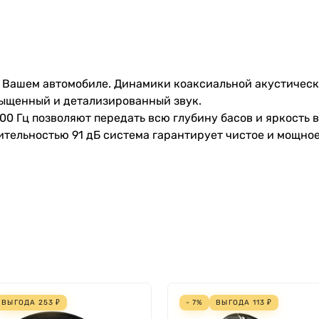
Вашем
автомобиле
. Динамики
коаксиальной
акустичес
ыщенный
и
детализированный
звук
.
00
Гц
позволяют
передать
всю
глубину
басов
и
яркость
ительностью
91
дБ
система
гарантирует
чистое
и
мощно
ВЫГОДА
253
₽
- 7%
ВЫГОДА
113
₽