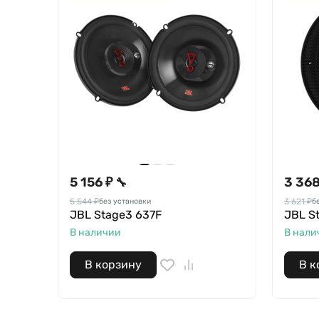
5 156 ₽
3 368
🔧
5 544 ₽
3 621 ₽
без установки
б
JBL Stage3 637F
JBL S
В наличии
В нали
В корзину
В к