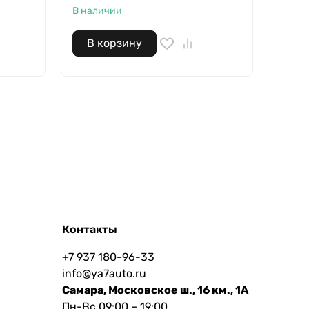
В наличии
В корзину
В 
Контакты
+7 937 180-96-33
info@ya7auto.ru
Самара, Московское ш., 16 км., 1А
Пн-Вс 09:00 – 19:00