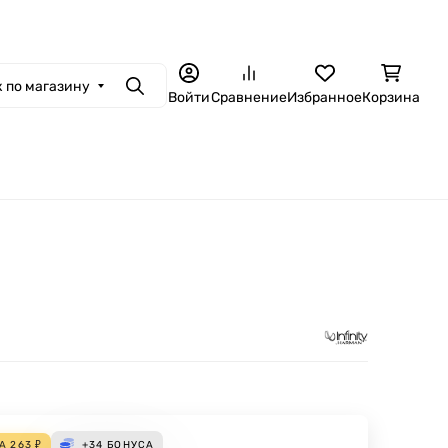
 по магазину
Поиск
Войти
Сравнение
Избранное
Корзина
ДА
263
₽
+34
БОНУСА