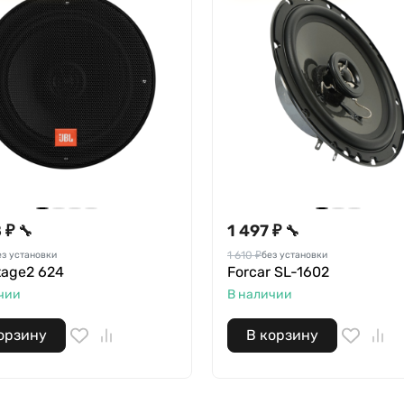
 ₽
1 497 ₽
🔧
🔧
1 610 ₽
ез установки
без установки
tage2 624
Forcar SL-1602
чии
В наличии
орзину
В корзину