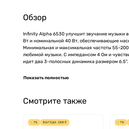
Обзор
Infinity
Alpha
6530
улучшит
звучание
музыки
в
Вт
и
номинальной
40
Вт
, обеспечивающие
нас
Минимальная и максимальная
частоты
55
–
200
любимой
музыки
.
С
импедансом
4
Ом
и
чувств
идет
два
3-
полосных
динамика
размером
6
.
5
".
Показать полностью
Смотрите также
- 7%
ВЫГОДА
388
₽
- 7%