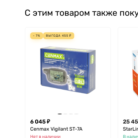
С этим товаром также пок
- 7%
ВЫГОДА
455
₽
6 045 ₽
25 45
Cenmax Vigilant ST-7A
StarLi
Нет в наличии
В нали