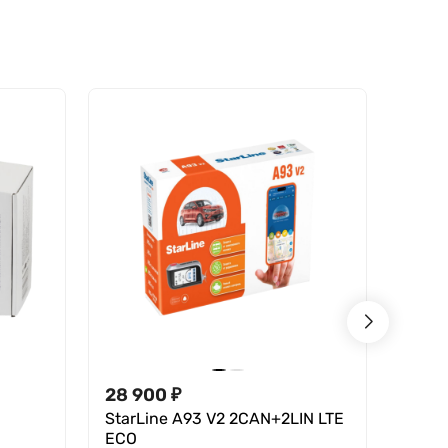
28 900 ₽
17 1
StarLine A93 V2 2CAN+2LIN LTE
StarL
ECO
В нал