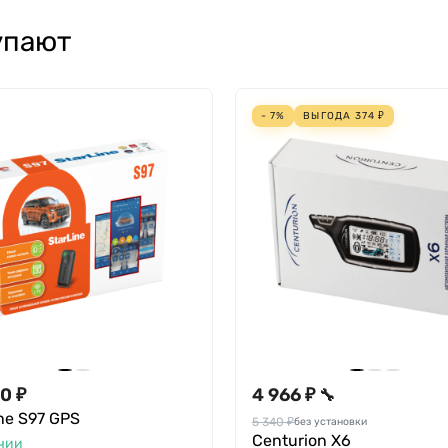
упают
- 7%
ВЫГОДА
374
₽
0 ₽
4 966 ₽
🔧
ne S97 GPS
5 340 ₽
без установки
Centurion X6
чии