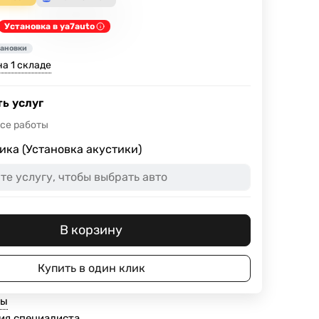
Установка в ya7auto
тановки
а 1 складе
ь услуг
все работы
ика (Установка акустики)
В корзину
Купить в один клик
ты
ия специалиста