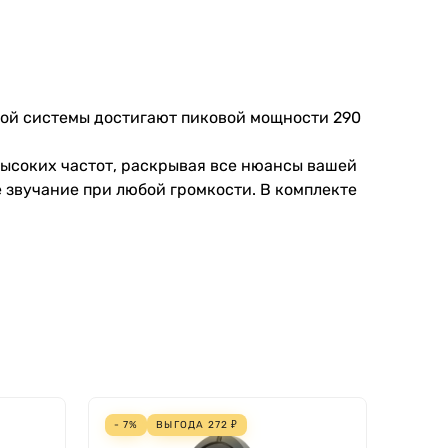
кой
системы
достигают
пиковой
мощности
290
высоких
частот
,
раскрывая
все
нюансы
вашей
е
звучание
при
любой
громкости
.
В
комплекте
- 7%
ВЫГОДА
272
₽
- 7%