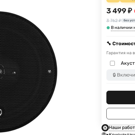
3 499 ₽
3 762 ₽
без ус
В наличии н
🔧 Стоимост
Гарантия на 
Акуст
Наши рабо
Консультац