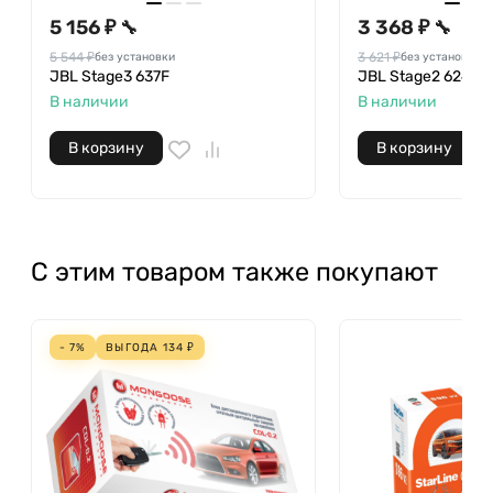
5 156 ₽
3 368 ₽
🔧
🔧
5 544 ₽
3 621 ₽
без установки
без установки
JBL Stage3 637F
JBL Stage2 624
В наличии
В наличии
В корзину
В корзину
С этим товаром также покупают
- 7%
ВЫГОДА
134
₽