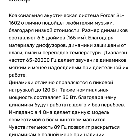
Коаксиальная акустическая система Forcar SL-
1602
отлично
подойдет любителям музыки,
благодаря низкой стоимости. Размер динамиков
составляет 6.5 дюймов (165 мм). Благодаря
материалу диффузоров,
динамики
защищены
от
влаги, пыли
и
перепадов температуры. Диапазон
частот 65-20000
Гц
делает
звучание
динамиков
мягким
и
менее
надоедливым
при
длительной
их
работе.
Динамики
отлично
справляются
с
пиковой
нагрузкой
до
120
Вт
.
Также
номинальная
мощность составляет 30
Вт
, благодаря
чему
динамики
будут
работать долго
и
без
перебоев.
Импеданс
в
4 Ома
делает
данную модель
совместимой
с
большинством магнитол.
Чувствительность 89
Гц
позволит раскрыться
динамикам
в
полной
мере
при
наличии