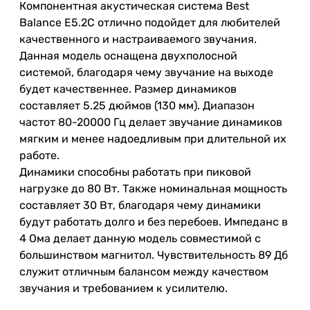
Компонентная
акустическая
система
Best
Balance
E5.2C
отлично
подойдет
для
любителей
качественного
и
настраиваемого
звучания
.
Данная модель оснащена двухполосной
системой, благодаря чему
звучание
на выходе
будет
качественнее
.
Размер
динамиков
составляет
5
.25
дюймов
(
130
мм
).
Диапазон
частот
80-
20000
Гц
делает
звучание
динамиков
мягким
и
менее
надоедливым
при
длительной
их
работе
.
Динамики
способны
работать
при
пиковой
нагрузке
до
80
Вт
.
Также
номинальная
мощность
составляет
30
Вт
,
благодаря
чему
динамики
будут
работать
долго
и
без
перебоев
.
Импеданс
в
4
Ома
делает
данную
модель
совместимой
с
большинством
магнитол
.
Чувствительность
89
Дб
служит
отличным
балансом между качеством
звучания
и
требованием к усилителю.