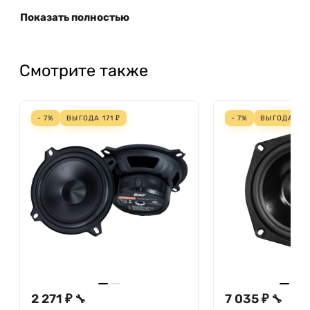
Показать полностью
Смотрите также
- 7%
ВЫГОДА
171
₽
- 7%
ВЫГОДА
52
2 271 ₽
7 035 ₽
🔧
🔧