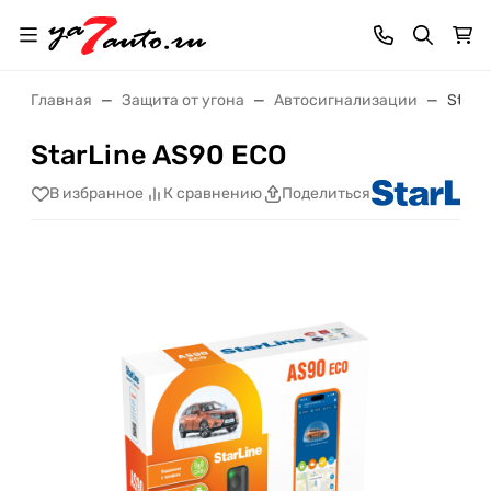
Главная
Защита от угона
Автосигнализации
StarL
StarLine AS90 ECO
В избранное
К сравнению
Поделиться