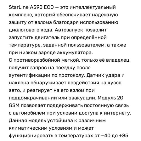
StarLine
AS90
ECO
—
это
интеллектуальный
комплекс
,
который
обеспечивает
надёжную
защиту
от
взлома
благодаря
использованию
диалогового
кода
.
Автозапуск
позволит
запустить
двигатель
при
определённой
температуре
,
заданной
пользователем
,
а
также
при
низком
заряде
аккумулятора
.
С
противоразбойной
меткой
,
только
её
владелец
получит
запрос
на
поездку
после
аутентификации
по
протоколу
.
Датчик
удара
и
наклона
обнаруживает
воздействия
на
кузов
авто
,
и
реагирует
на
его
взлом
при
поддомкрачивании
или
эвакуации
.
Модуль
2G
GSM
позволяет
поддерживать
постоянную
связь
с
автомобилем
при
условии
доступа
к
интернету
.
Данная
модель
устойчива
к
различным
климатическим
условиям
и
может
функционировать
в
температурах
от
−
40
до
+
85