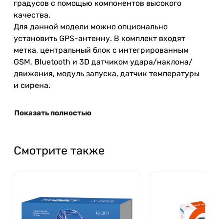
градусов
с
помощью
компонентов
высокого
качества
.
Для
данной
модели
можно
опционально
установить
GPS
-
антенну
.
В
комплект
входят
метка
,
центральный
блок
с
интегрированным
GSM
,
Bluetooth
и
3D
датчиком
удара
/
наклона
/
движения
,
модуль
запуска
,
датчик
температуры
и
сирена
.
Показать полностью
Смотрите также