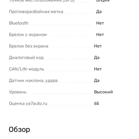
Точное местоположение (GPS)
Опция
Противоразбойная метка
Да
Bluetooth
Нет
Брелок с экраном
Нет
Брелок без экрана
Нет
Диалоговый код
Да
CAN/LIN-модуль
Нет
Датчик наклона, удара
Да
Уровень
Высокий
Оценка ya7auto.ru
65
Обзор