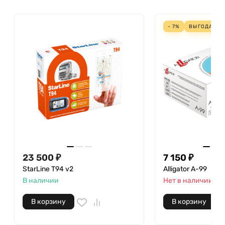
- 7%
ВЫГОДА
53
23 500
₽
7 150
₽
StarLine Т94 v2
Alligator A-99
В наличии
Нет в наличии
В корзину
В корзину