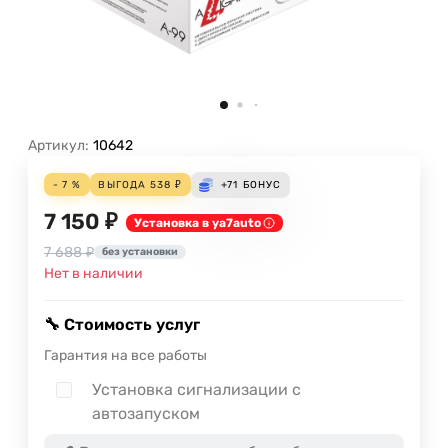
Артикул:
10642
- 7 %
ВЫГОДА
538
₽
+71
БОНУС
7 150 ₽
Установка в ya7auto
7 688 ₽
без установки
Нет в наличии
🔧 Стоимость услуг
Гарантия на все работы
Установка сигнализации с
автозапуском