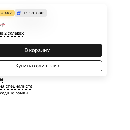
ДА
58
₽
+5
БОНУСОВ
6
₽
на 2 складах
В корзину
Купить в один клик
ты
ия специалиста
ходные рамки