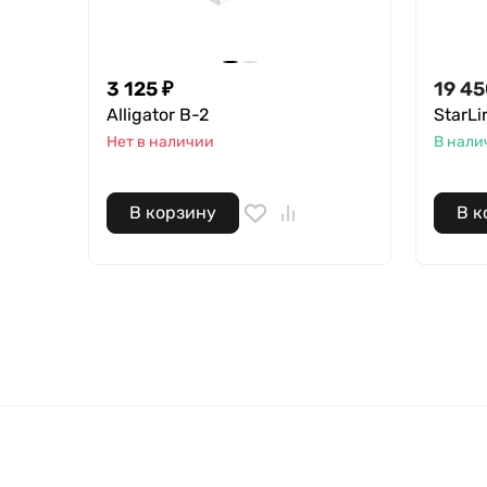
3 125
₽
19 4
Alligator B-2
StarLi
Нет в наличии
В нали
В корзину
В к