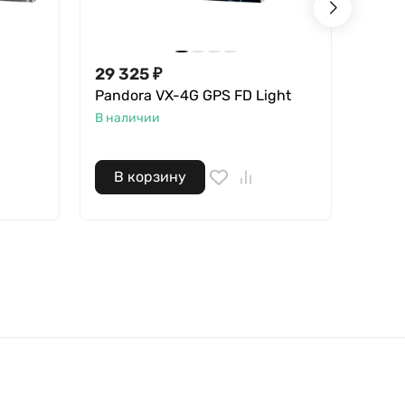
29 325
₽
9 99
Pandora VX-4G GPS FD Light
GSM-
Приз
В наличии
В нал
В корзину
В 