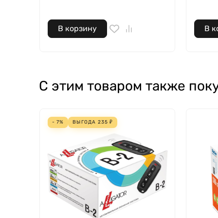
В корзину
В к
С этим товаром также пок
- 7%
ВЫГОДА
235
₽