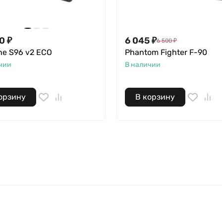
50
₽
6 045
₽
6 500
₽
ne S96 v2 ECO
Phantom Fighter F-90
чии
В наличии
орзину
В корзину