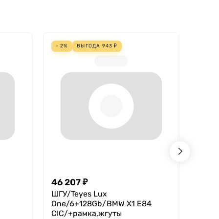
- 2%
ВЫГОДА
943
₽
- 4%
46 207
₽
18 2
ШГУ/Teyes Lux
Teyes
One/6+128Gb/BMW X1 E84
В нал
CIC/+рамка,жгуты