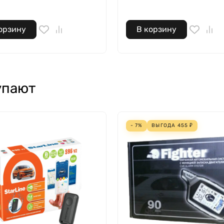
орзину
В корзину
упают
- 7%
ВЫГОДА
455
₽