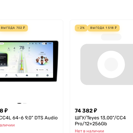
ВЫГОДА
702
₽
- 2%
ВЫГОДА
1 518
₽
98
₽
74 382
₽
CC4L 64-6 9,0" DTS Audio
ШГУ/Teyes 13,00"/CC4
Pro/12+256Gb
наличии
Нет в наличии