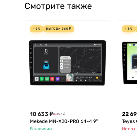
Смотрите также
- 5%
ВЫГОДА
560
₽
- 3%
10 633
₽
22 6
11 193
₽
Mekede MN-X20-PRO 64-4 9"
Teyes 
В наличии
Нет в 