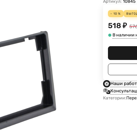
Артикул:
10845
- 10 %
ВЫГО
518
₽
57
В наличии 
Наши рабо
Консультац
Категории:
Пере