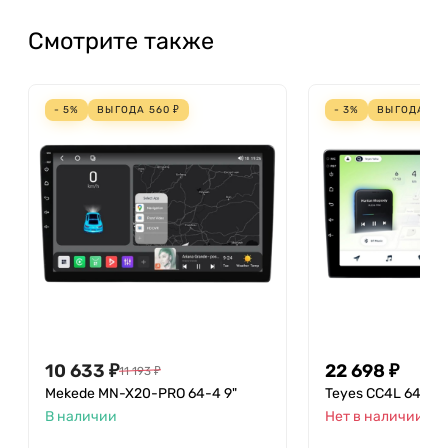
Смотрите также
- 5%
ВЫГОДА
560
₽
- 3%
ВЫГОДА
70
10 633
₽
22 698
₽
11 193
₽
Mekede MN-X20-PRO 64-4 9"
Teyes CC4L 64-6 9
В наличии
Нет в наличии