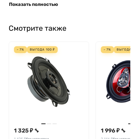
Показать полностью
Смотрите также
- 7%
ВЫГОДА
100
₽
- 7%
ВЫГОДА
150
1 325 ₽
1 996 ₽
🔧
🔧
1 425 ₽
2 146 ₽
без установки
без установки