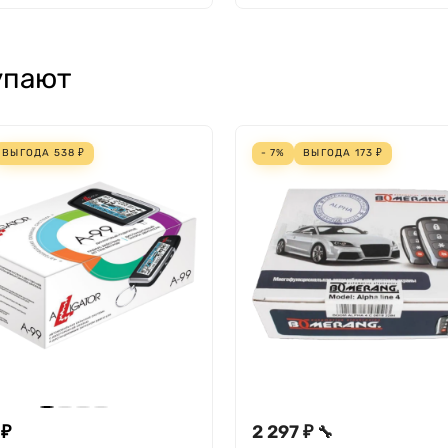
упают
ВЫГОДА
538
₽
- 7%
ВЫГОДА
173
₽
 ₽
2 297 ₽
🔧