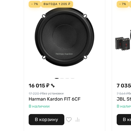
- 7%
ВЫГОДА
1 205
₽
- 7%
16 015 ₽
7 035
🔧
17 220 ₽
7 564 ₽
без установки
б
Harman Kardon FIT 6CF
JBL S
В наличии
В нали
В корзину
В к