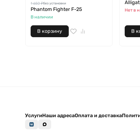
Alliga
1 650 ₽
без установки
Phantom Fighter F-25
Нет в 
В наличии
В корзину
В к
Услуги
Наши адреса
Оплата и доставка
Полити