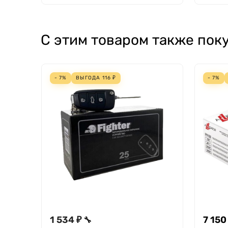
С этим товаром также пок
- 7%
ВЫГОДА
116
₽
- 7%
1 534 ₽
7 150
🔧