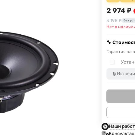
2 974 ₽
3 198 ₽
без ус
Нет в наличи
🔧 Стоимост
Гарантия на 
Устан
Наши рабо
Консультац