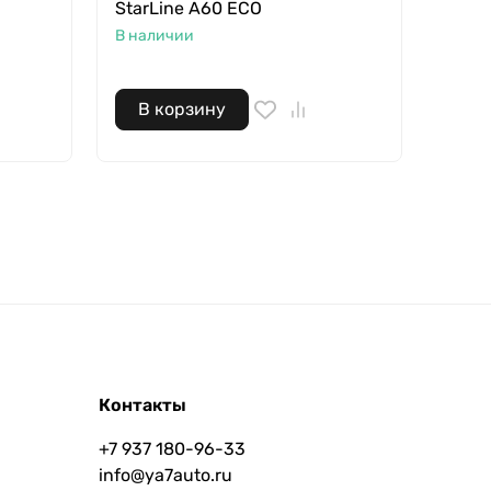
StarLine A60 ECO
StarL
В наличии
В нал
В корзину
В 
Контакты
+7 937 180-96-33
info@ya7auto.ru