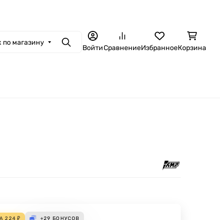
 по магазину
Поиск
Войти
Сравнение
Избранное
Корзина
ДА
224
₽
+29
БОНУСОВ