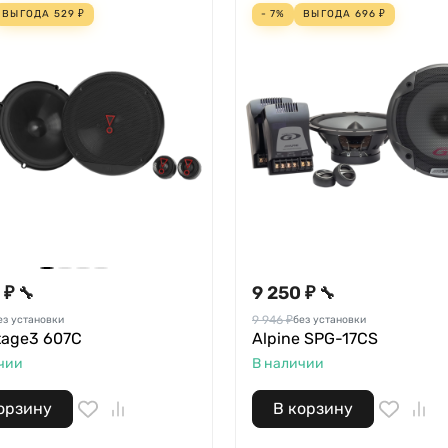
ВЫГОДА
529
₽
- 7%
ВЫГОДА
696
₽
 ₽
9 250 ₽
🔧
🔧
9 946 ₽
ез установки
без установки
tage3 607C
Alpine SPG-17CS
чии
В наличии
орзину
В корзину