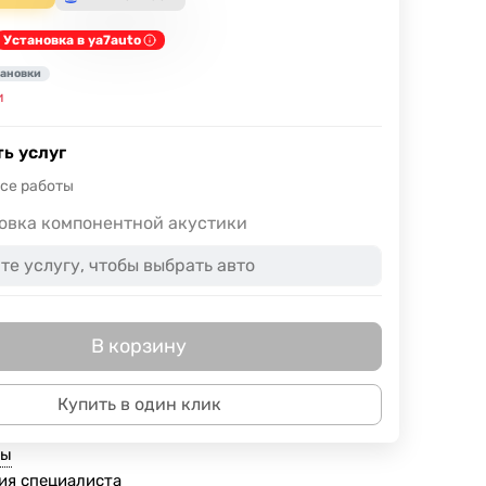
Установка в ya7auto
тановки
и
ь услуг
все работы
овка компонентной акустики
В корзину
Купить в один клик
ты
ия специалиста