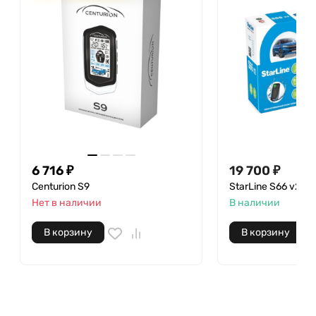
6 716
₽
19 700
₽
Centurion S9
StarLine S66 v2 LT
Нет в наличии
В наличии
В корзину
В корзину