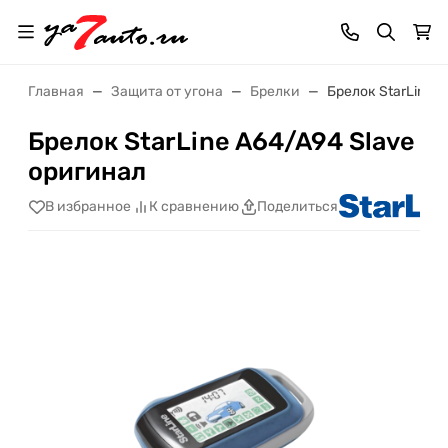
Главная
Защита от угона
Брелки
Брелок StarLine 
Брелок StarLine A64/A94 Slave
оригинал
В избранное
К сравнению
Поделиться