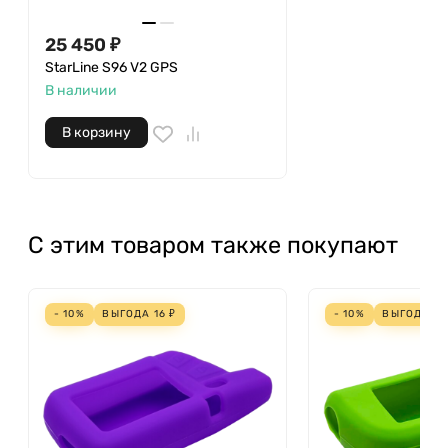
25 450 ₽
StarLine S96 V2 GPS
В наличии
В корзину
С этим товаром также покупают
- 10%
ВЫГОДА
16
₽
- 10%
ВЫГОДА
15