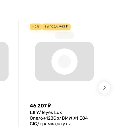
- 2%
ВЫГОДА
943
₽
- 4%
46 207
₽
18 2
ШГУ/Teyes Lux
Teyes
One/6+128Gb/BMW X1 E84
В нал
CIC/+рамка,жгуты