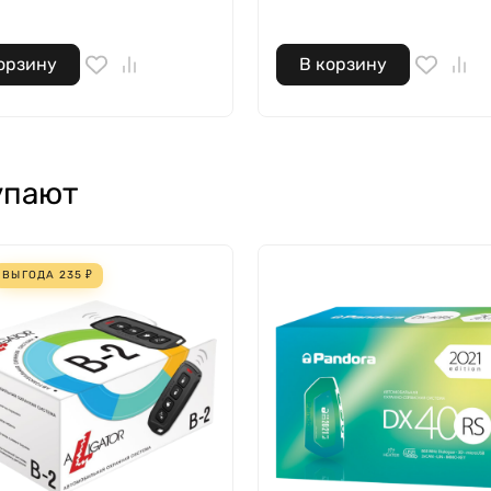
орзину
В корзину
упают
ВЫГОДА
235
₽