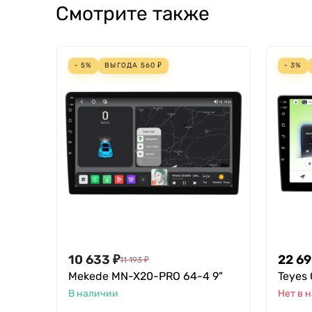
Смотрите также
- 5%
ВЫГОДА
560
₽
- 3%
10 633
₽
22 6
11 193
₽
Mekede MN-X20-PRO 64-4 9"
Teyes 
В наличии
Нет в 