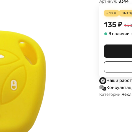
Артикул:
8344
- 10 %
ВЫГО
135
₽
15
В наличии 
Наши рабо
Консультац
Категории:
Чехл