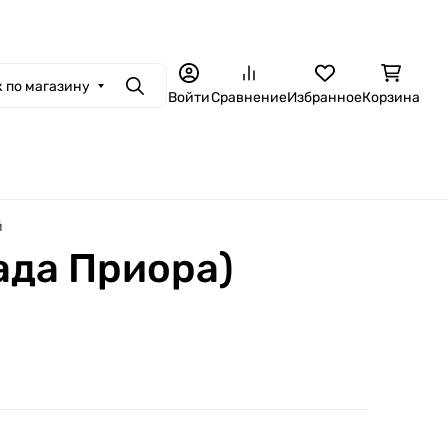
 по магазину
Поиск
Войти
Сравнение
Избранное
Корзина
й
ада Приора)