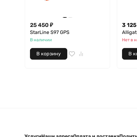
25 450
₽
3 125
StarLine S97 GPS
Alliga
В наличии
Нет в 
В корзину
В к
Услуги
Наши адреса
Оплата и доставка
Полити