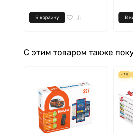
В корзину
В к
С этим товаром также пок
- 7%