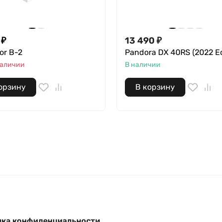
₽
13 490
₽
tor B-2
Pandora DX 40RS (2022 Ed
наличии
В наличии
орзину
В корзину
ка конфиденциальности