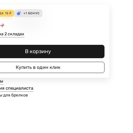
ДА
15
₽
+1
БОНУС
0
₽
на 2 складах
В корзину
Купить в один клик
ты
ия специалиста
ы для брелков