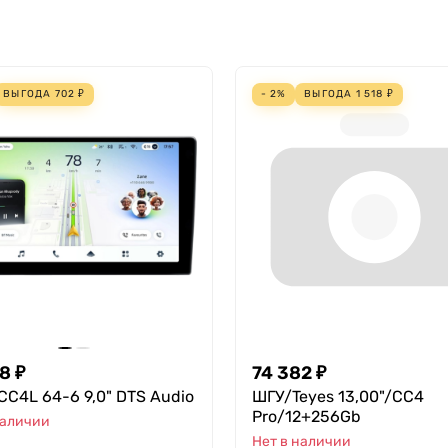
ВЫГОДА
702
₽
- 2%
ВЫГОДА
1 518
₽
98
₽
74 382
₽
CC4L 64-6 9,0" DTS Audio
ШГУ/Teyes 13,00"/CC4
Pro/12+256Gb
наличии
Нет в наличии