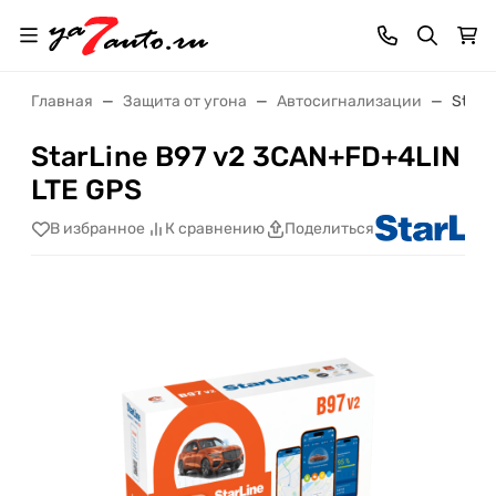
Главная
Защита от угона
Автосигнализации
StarL
StarLine B97 v2 3CAN+FD+4LIN
LTE GPS
В избранное
К сравнению
Поделиться