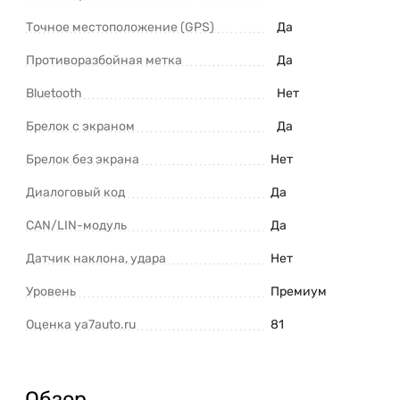
Точное местоположение (GPS)
Да
Противоразбойная метка
Да
Bluetooth
Нет
Брелок с экраном
Да
Брелок без экрана
Нет
Диалоговый код
Да
CAN/LIN-модуль
Да
Датчик наклона, удара
Нет
Уровень
Премиум
Оценка ya7auto.ru
81
Обзор