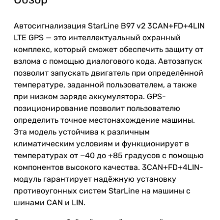
Автосигнализация
StarLine
B97 v2 3CAN+FD+4LIN
LTE GPS —
это
интеллектуальный
охранный
комплекс
,
который
сможет обеспечить
защиту
от
взлома
с помощью
диалогового
кода
.
Автозапуск
позволит
запускать
двигатель
при
определённой
температуре
,
заданной
пользователем
,
а
также
при
низком
заряде
аккумулятора
.
GPS
-
позиционирование
позволит
пользователю
определить
точное
местонахождение
машины
.
Эта
модель
устойчива
к
различным
климатическим
условиям
и
функционирует
в
температурах
от
−
40
до
+
85
градусов
с
помощью
компонентов
высокого
качества
.
3CAN
+
FD
+
4LIN
-
модуль
гарантирует
надёжную
установку
противоугонных
систем
StarLine
на
машины
с
шинами
CAN
и
LIN.