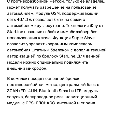
С
противоразбойной
меткой
,
только
её
владелец
может
получать
разрешение
на
пользование
автомобилем
.
Модуль
GSM
,
поддерживающий
сеть
4G
/
LTE
,
позволяет
быть
на
связи
с
автомобилем
круглосуточно
. Технология iKey от
StarLine
позволяет
обойти иммобилайзер
без
использования
ключа
.
Функция
Super
Slave
позволит
управлять
охранным
комплексом
автомобиля
штатным
брелоком
с
дополнительной
авторизацией
по
брелоку
StarLine
.
Для
данной
модели
можно
опционально
подключить
внешний микрофон.
В
комплект
входят
основной
брелок
,
противоразбойная
метка
,
центральный
блок
с
3CAN
+
FD
+
4LIN
,
Bluetooth
Smart
и
LTE
,
модуль
запуска
,
беспроводное
реле
,
навигационный
модуль
с
GPS
+
ГЛОНАСС
-
антенной
и сирена.