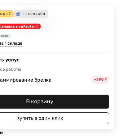
ДА
58
₽
+7
БОНУСОВ
тановка в ya7auto
новки
а 1 складе
ь услуг
все работы
аммирование брелка
+390
₽
В корзину
Купить в один клик
ты