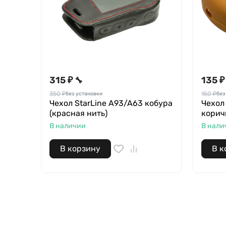
315 ₽
135 ₽
🔧
350 ₽
150 ₽
без установки
без
Чехол StarLine A93/A63 кобура
Чехол
(красная нить)
корич
В наличии
В нали
В корзину
В к