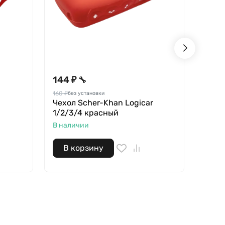
144 ₽
135 
🔧
160 ₽
150 ₽
без установки
бе
Чехол Scher-Khan Logicar
Чехо
1/2/3/4 красный
Е91 
В наличии
В нал
В корзину
В 