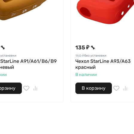
135 ₽
🔧
🔧
150 ₽
 установки
без установки
 StarLine A91/A61/B6/B9
Чехол StarLine A93/A63
невый
красный
чии
В наличии
орзину
В корзину