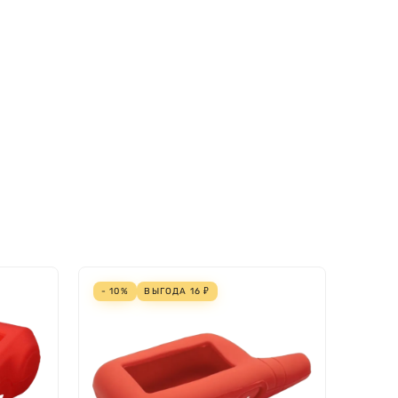
- 10%
ВЫГОДА
16
₽
- 10%