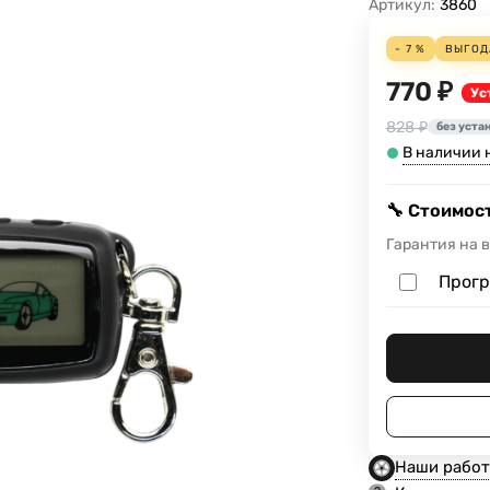
Артикул:
3860
- 7 %
ВЫГО
770 ₽
Ус
828 ₽
без уста
В наличии н
🔧 Стоимост
Гарантия на 
Прогр
Наши рабо