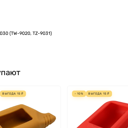
030 (TW-9020, TZ-9031)
упают
ВЫГОДА
15
₽
- 10%
ВЫГОДА
15
₽