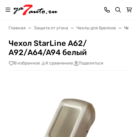
Главная
Защита от угона
Чехлы для брелков
Чехол
Чехол StarLine А62/
А92/A64/A94 белый
В избранное
К сравнению
Поделиться