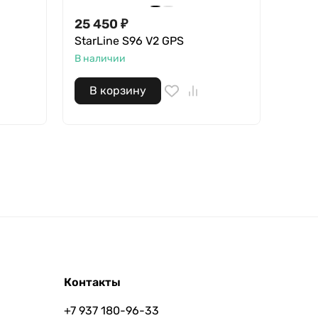
25 450
₽
28 1
StarLine S96 V2 GPS
StarL
В наличии
В нал
В корзину
В 
Контакты
+7 937 180-96-33