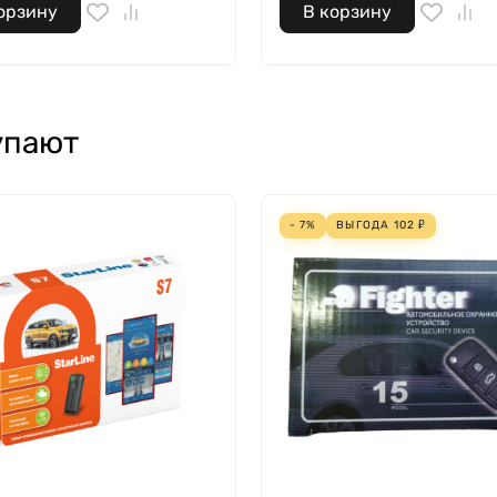
орзину
В корзину
упают
- 7%
ВЫГОДА
102
₽