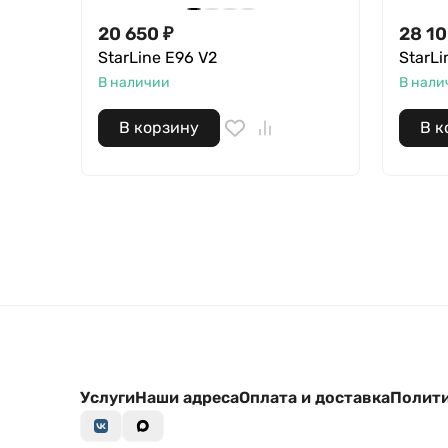
20 650
₽
28 1
StarLine E96 V2
StarLi
В наличии
В нали
В корзину
В к
Услуги
Наши адреса
Оплата и доставка
Полити