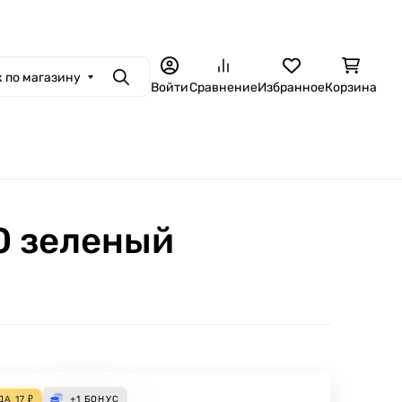
 по магазину
Поиск
Войти
Сравнение
Избранное
Корзина
0 зеленый
ДА
17
₽
+1
БОНУС