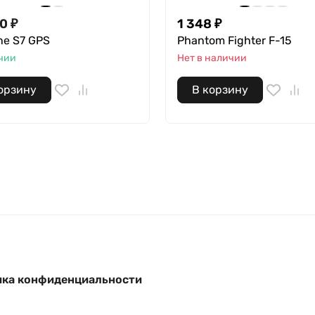
00
₽
1 348
₽
ne S7 GPS
Phantom Fighter F-15
чии
Нет в наличии
орзину
В корзину
ка конфиденциальности