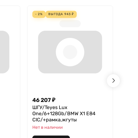
- 2%
ВЫГОДА
943
₽
- 4%
46 207
₽
18 2
ШГУ/Teyes Lux
Teyes
One/6+128Gb/BMW X1 E84
В нал
CIC/+рамка,жгуты
Нет в наличии