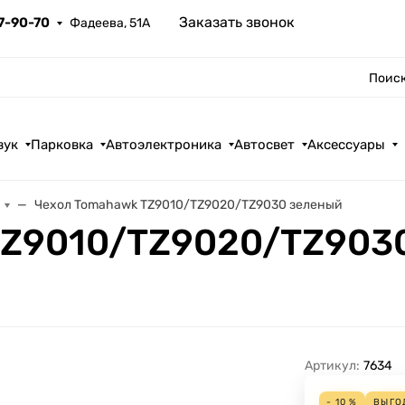
Заказать звонок
67-90-70
Фадеева, 51А
Поиск
вук
Парковка
Автоэлектроника
Автосвет
Аксессуары
Чехол Tomahawk TZ9010/TZ9020/TZ9030 зеленый
TZ9010/TZ9020/TZ903
Артикул:
7634
- 10 %
ВЫГО