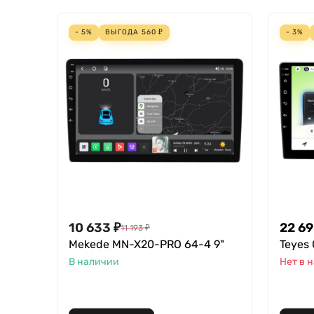
- 5%
ВЫГОДА
560
₽
- 3%
10 633
₽
22 6
11 193
₽
Mekede MN-X20-PRO 64-4 9"
Teyes 
В наличии
Нет в 