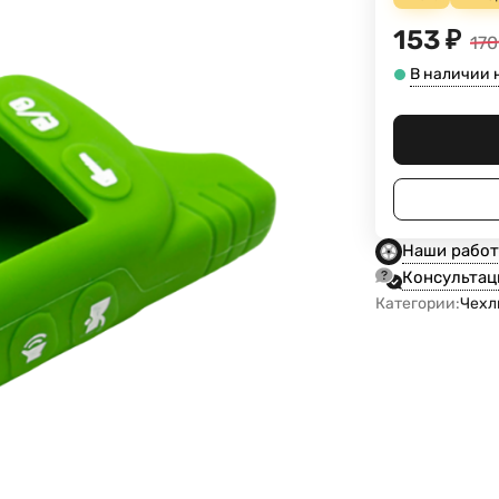
153
₽
170
В наличии 
Наши рабо
Консультац
Категории:
Чехл