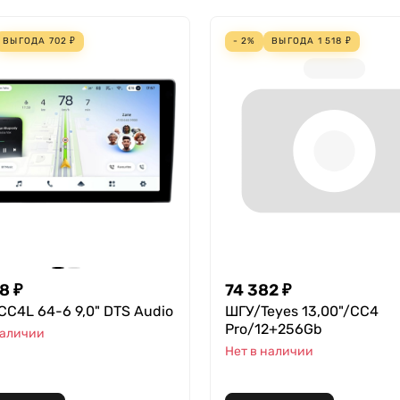
ВЫГОДА
702
₽
- 2%
ВЫГОДА
1 518
₽
98
₽
74 382
₽
CC4L 64-6 9,0" DTS Audio
ШГУ/Teyes 13,00"/CC4
Pro/12+256Gb
наличии
Нет в наличии