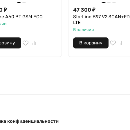
0
₽
47 300
₽
ine A60 BT GSM ECO
StarLine B97 V2 3CAN+F
LTE
чии
В наличии
орзину
В корзину
ка конфиденциальности