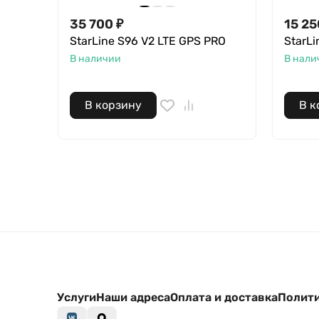
35 700
₽
15 25
StarLine S96 V2 LTE GPS PRO
StarL
В наличии
В нали
В корзину
В к
Услуги
Наши адреса
Оплата и доставка
Полити