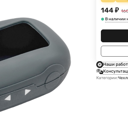
144
₽
16
В наличии 
Наши рабо
Консультац
Категории:
Чехл