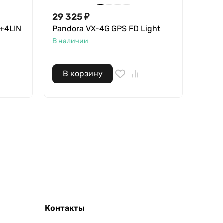
29 325
₽
1 67
D+4LIN
Pandora VX-4G GPS FD Light
Centu
В наличии
В нал
В корзину
В 
Контакты