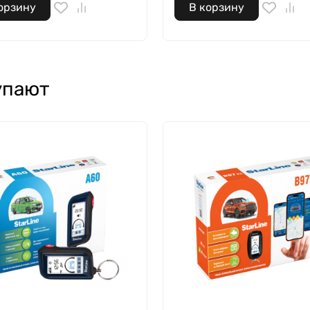
орзину
В корзину
упают