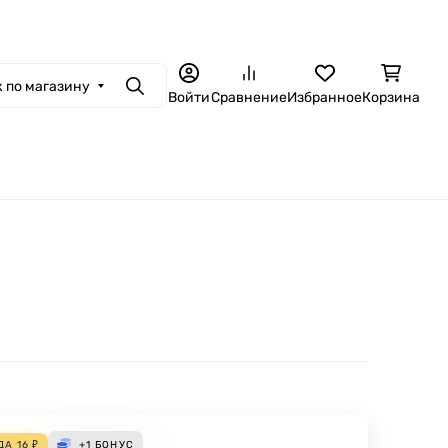
 по магазину
Поиск
Войти
Сравнение
Избранное
Корзина
ДА
16
₽
+1
БОНУС