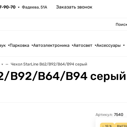
Заказать звонок
67-90-70
Фадеева, 51А
Поиск
вук
Парковка
Автоэлектроника
Автосвет
Аксессуары
Чехол StarLine B62/B92/В64/В94 серый
62/B92/В64/В94 серый
Артикул:
7540
- 10 %
ВЫГО