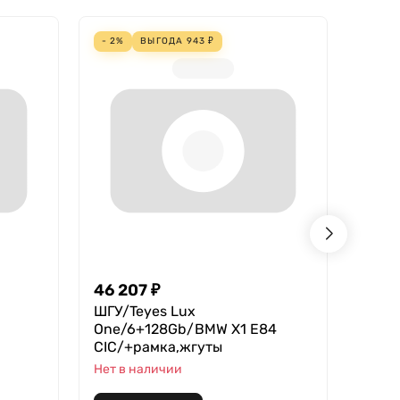
- 2%
ВЫГОДА
943
₽
- 4%
46 207
₽
18 2
ШГУ/Teyes Lux
Teyes
One/6+128Gb/BMW X1 E84
В нал
CIC/+рамка,жгуты
Нет в наличии