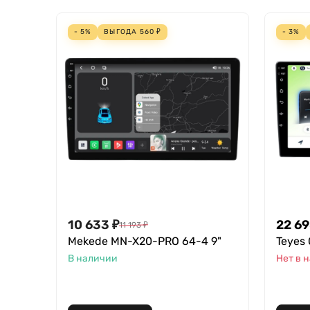
- 5%
ВЫГОДА
560
₽
- 3%
10 633
₽
22 6
11 193
₽
Mekede MN-X20-PRO 64-4 9"
Teyes 
В наличии
Нет в 