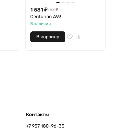
1 581
₽
30 
1 700
₽
Centurion A93
StarL
В наличии
В нал
В корзину
В 
Контакты
+7 937 180-96-33