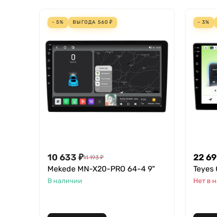
- 5%
ВЫГОДА
560
₽
- 3%
10 633
₽
22 6
11 193
₽
Mekede MN-X20-PRO 64-4 9"
Teyes 
В наличии
Нет в 