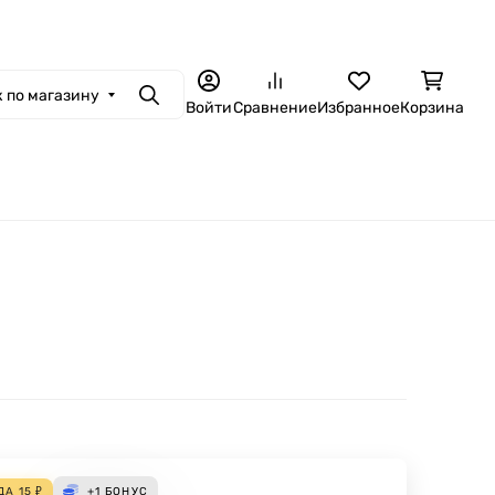
 по магазину
Поиск
Войти
Сравнение
Избранное
Корзина
ДА
15
₽
+1
БОНУС