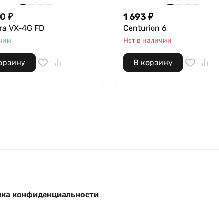
00
₽
1 693
₽
ra VX-4G FD
Centurion 6
чии
Нет в наличии
орзину
В корзину
ка конфиденциальности