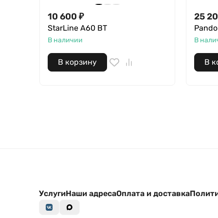
10 600
₽
25 2
StarLine A60 BT
Pando
В наличии
В нали
В корзину
В к
Услуги
Наши адреса
Оплата и доставка
Полити