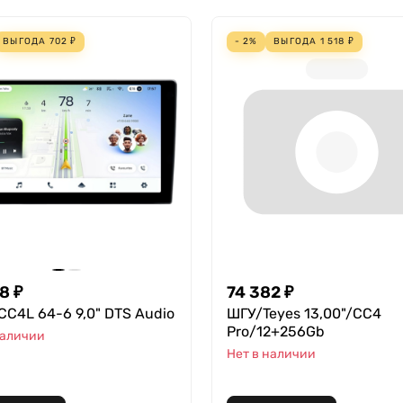
ВЫГОДА
702
₽
- 2%
ВЫГОДА
1 518
₽
98
₽
74 382
₽
CC4L 64-6 9,0" DTS Audio
ШГУ/Teyes 13,00"/CC4
Pro/12+256Gb
наличии
Нет в наличии