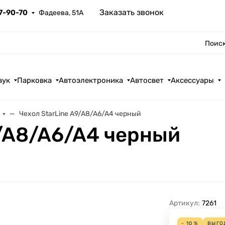
Заказать звонок
67-90-70
Фадеева, 51А
Поиск
вук
Парковка
Автоэлектроника
Автосвет
Аксессуары
Чехол StarLine A9/A8/A6/A4 черный
9/A8/A6/A4 черный
Артикул:
7261
- 10 %
ВЫГО