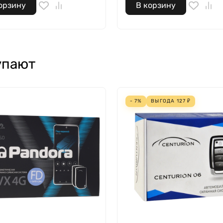
орзину
В корзину
упают
- 7%
ВЫГОДА
127
₽