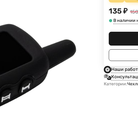
135
₽
15
В наличии 
Наши рабо
Консультац
Категории:
Чехл