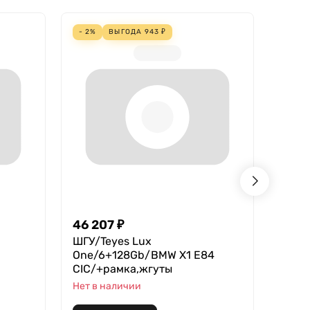
- 2%
ВЫГОДА
943
₽
- 4%
46 207
₽
18 2
ШГУ/Teyes Lux
Teyes
One/6+128Gb/BMW X1 E84
В нал
CIC/+рамка,жгуты
Нет в наличии