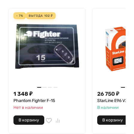
- 7%
ВЫГОДА
102
₽
1 348
₽
26 750
₽
Phantom Fighter F-15
StarLine E96 V2 G
Нет в наличии
В наличии
В корзину
В корзину