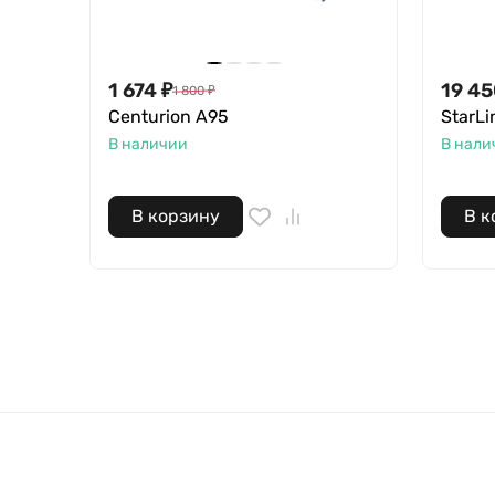
1 674
₽
19 4
1 800
₽
Centurion A95
StarLi
В наличии
В нали
В корзину
В к