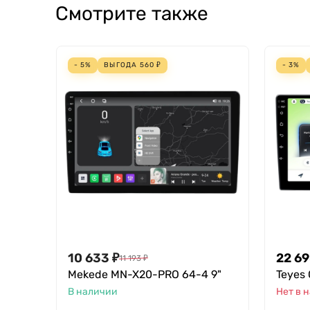
Смотрите также
- 5%
ВЫГОДА
560
₽
- 3%
10 633
₽
22 6
11 193
₽
Mekede MN-X20-PRO 64-4 9"
Teyes 
В наличии
Нет в 