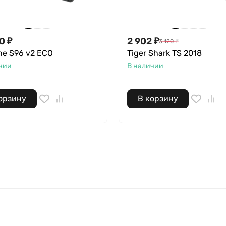
50
₽
2 902
₽
3 120
₽
ne S96 v2 ECO
Tiger Shark TS 2018
чии
В наличии
орзину
В корзину