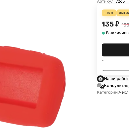
Артикул:
7265
- 10 %
ВЫГО
135
₽
15
В наличии н
Наши рабо
Консультац
Категории:
Чехл