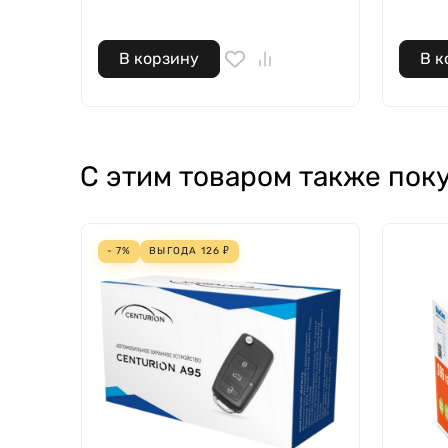
В корзину
В к
С этим товаром также пок
- 7%
ВЫГОДА
126
₽