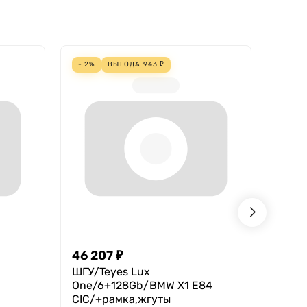
- 2%
ВЫГОДА
943
₽
- 4%
46 207
₽
18 2
ШГУ/Teyes Lux
Teyes
One/6+128Gb/BMW X1 E84
В нал
CIC/+рамка,жгуты