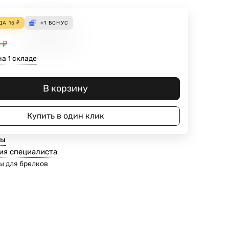
ДА
15
₽
+1
БОНУС
0
₽
а 1 складе
В корзину
Купить в один клик
ты
ия специалиста
ы для брелков