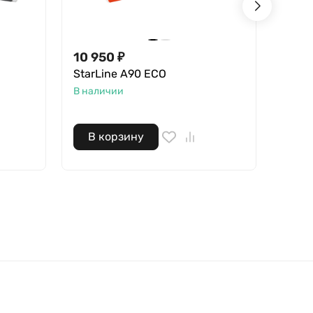
10 950
₽
54 3
StarLine A90 ECO
Star
LTE 
В наличии
В нал
В корзину
В 