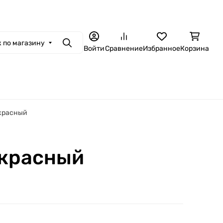
 по магазину
Поиск
Войти
Сравнение
Избранное
Корзина
 красный
 красный