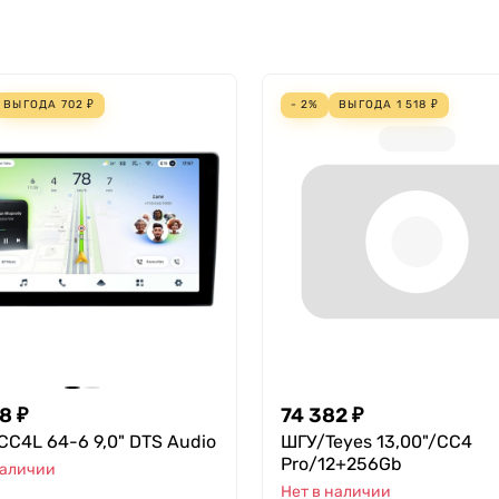
ВЫГОДА
702
₽
- 2%
ВЫГОДА
1 518
₽
98
₽
74 382
₽
CC4L 64-6 9,0" DTS Audio
ШГУ/Teyes 13,00"/CC4
Pro/12+256Gb
наличии
Нет в наличии