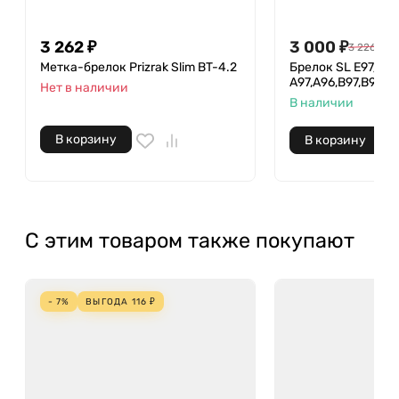
3 262
₽
3 000
₽
3 226
₽
Метка-брелок Prizrak Slim BT-4.2
Брелок SL Е97/E9
A97,A96,B97,B96/
Нет в наличии
В наличии
В корзину
В корзину
С этим товаром также покупают
- 7%
ВЫГОДА
116
₽