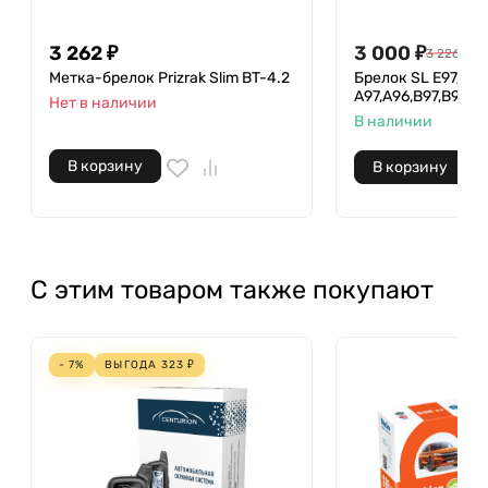
3 262
₽
3 000
₽
3 226
₽
Метка-брелок Prizrak Slim BT-4.2
Брелок SL Е97/E9
A97,A96,B97,B96/
Нет в наличии
В наличии
В корзину
В корзину
С этим товаром также покупают
- 7%
ВЫГОДА
323
₽