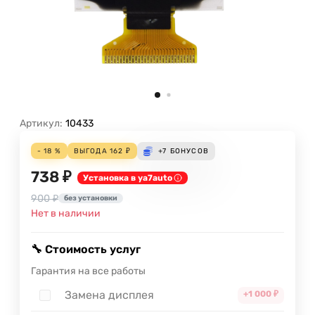
Артикул:
10433
- 18 %
ВЫГОДА
162
₽
+7
БОНУСОВ
738 ₽
Установка в ya7auto
900 ₽
без установки
Нет в наличии
🔧 Стоимость услуг
Гарантия на все работы
Замена дисплея
+1 000
₽