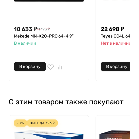
10 633
₽
22 698
₽
11 193
₽
Mekede MN-X20-PRO 64-4 9"
Teyes CC4L 64-6 9
В наличии
Нет в наличии
В корзину
В корзину
С этим товаром также покупают
- 7%
ВЫГОДА
126
₽