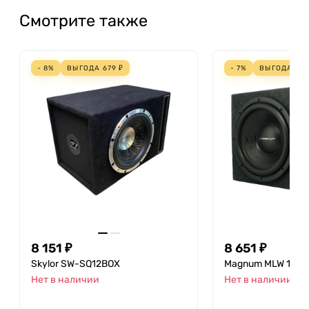
Смотрите также
- 8%
ВЫГОДА
679
₽
- 7%
ВЫГОДА
651
8 151 ₽
8 651 ₽
Skylor SW-SQ12BOX
Magnum MLW 124 
Нет в наличии
Нет в наличии