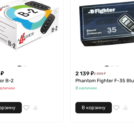
₽
2 139
₽
2 300
₽
tor B-2
Phantom Fighter F-35 Blu
наличии
В наличии
орзину
В корзину