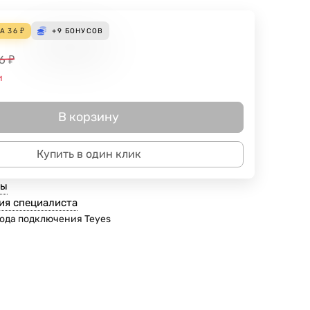
ДА
36
₽
+9
БОНУСОВ
6
₽
и
В корзину
Купить в один клик
ты
ия специалиста
ода подключения Teyes