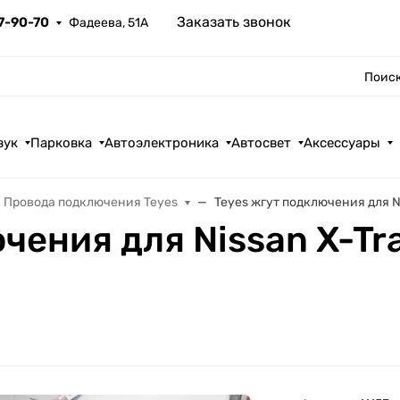
Заказать звонок
67-90-70
Фадеева, 51А
Поиск
вук
Парковка
Автоэлектроника
Автосвет
Аксессуары
Провода подключения Teyes
Teyes жгут подключения для Nis
чения для Nissan X-Tra