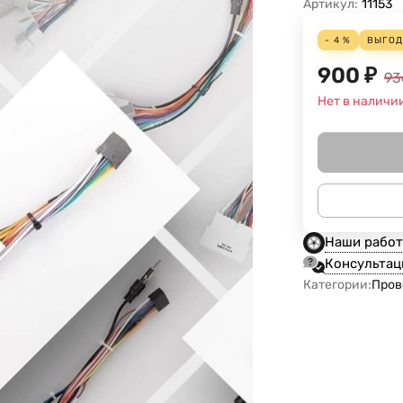
Артикул:
11153
- 4 %
ВЫГО
900
₽
93
Нет в наличи
Наши рабо
Консультац
Категории:
Пров