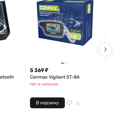
5 369
₽
54 3
etooth
Cenmax Vigilant ST-8A
Star
LTE 
Нет в наличии
В нал
В корзину
В 