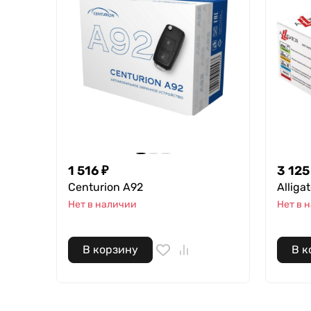
1 516
₽
3 125
Centurion А92
Alliga
Нет в наличии
Нет в 
В корзину
В к