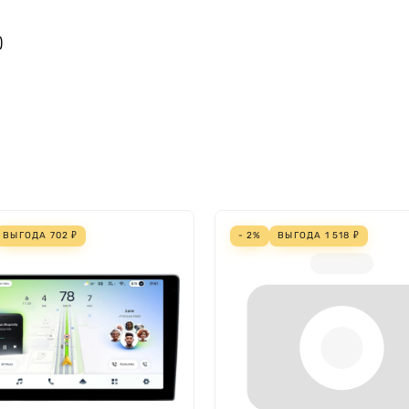
)
ВЫГОДА
702
₽
- 2%
ВЫГОДА
1 518
₽