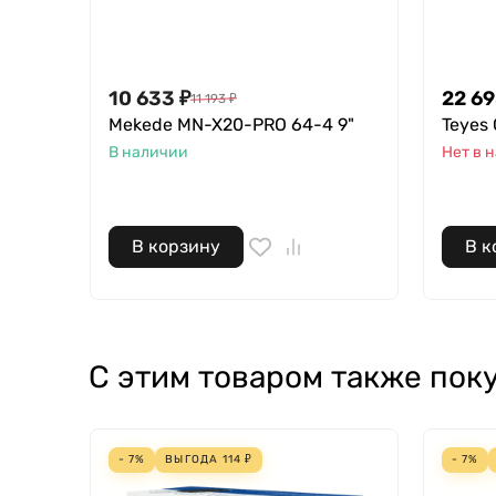
10 633
₽
22 6
11 193
₽
Mekede MN-X20-PRO 64-4 9"
Teyes 
В наличии
Нет в 
В корзину
В к
С этим товаром также пок
- 7%
ВЫГОДА
114
₽
- 7%