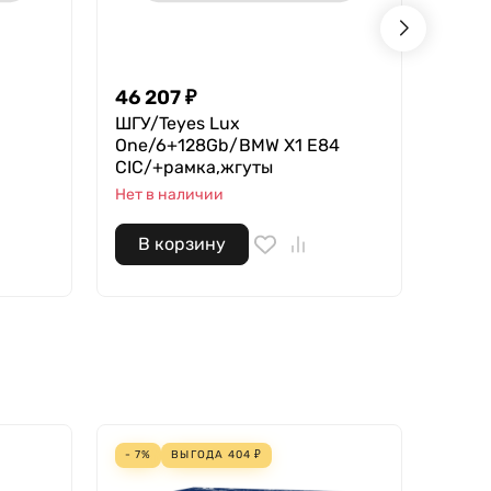
46 207
₽
18 2
ШГУ/Teyes Lux
Teyes
One/6+128Gb/BMW X1 E84
В нал
CIC/+рамка,жгуты
Нет в наличии
В корзину
В 
- 7%
ВЫГОДА
404
₽