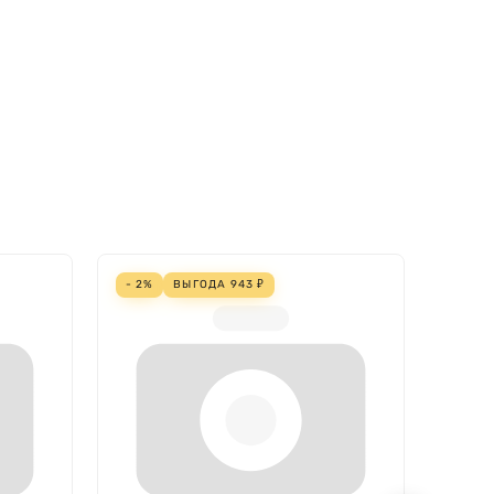
- 2%
ВЫГОДА
943
₽
- 4%