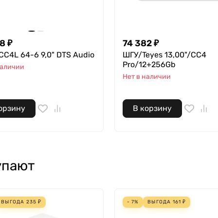
98
₽
74 382
₽
CC4L 64-6 9,0" DTS Audio
ШГУ/Teyes 13,00"/CC4
Pro/12+256Gb
наличии
Нет в наличии
орзину
В корзину
упают
ВЫГОДА
235
₽
- 7%
ВЫГОДА
161
₽