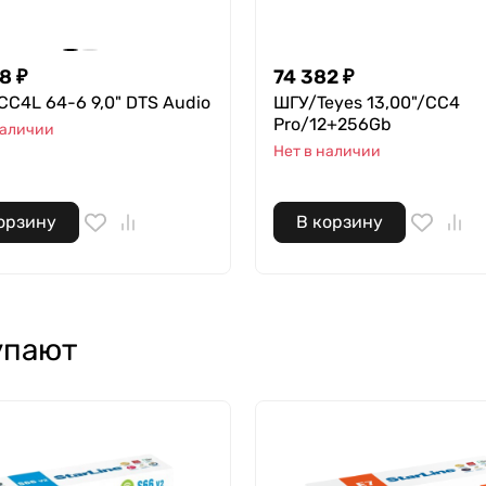
98
₽
74 382
₽
CC4L 64-6 9,0" DTS Audio
ШГУ/Teyes 13,00"/CC4
Pro/12+256Gb
наличии
Нет в наличии
орзину
В корзину
упают