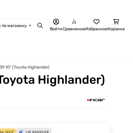
 по магазину
Поиск
Войти
Сравнение
Избранное
Корзина
 10" (Toyota Highlander)
oyota Highlander)
ДА
120
₽
+10
БОНУСОВ