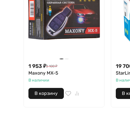
1 953
₽
19 70
2 100
₽
Maxony MX-5
StarLi
В наличии
В нали
В корзину
В к