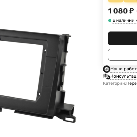
1 080
₽
В наличии н
Наши рабо
Консультац
Категории:
Пере