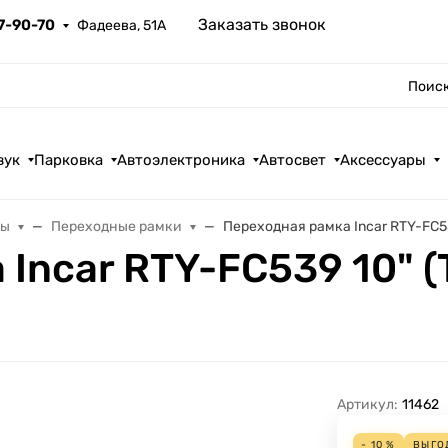
Заказать звонок
67-90-70
Фадеева, 51А
Поиск
вук
Парковка
Автоэлектроника
Автосвет
Аксессуары
лы
Переходные рамки
Переходная рамка Incar RTY-FC539
Incar RTY-FC539 10" (T
Артикул:
11462
- 10 %
ВЫГО