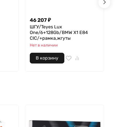
46 207
₽
18 2
ШГУ/Teyes Lux
Teyes
One/6+128Gb/BMW X1 E84
В нал
CIC/+рамка,жгуты
Нет в наличии
В корзину
В 
- 7%