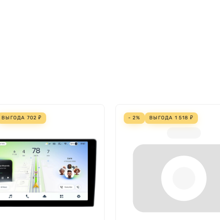
ВЫГОДА
702
₽
- 2%
ВЫГОДА
1 518
₽