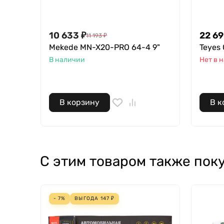
10 633
₽
22 6
11 193
₽
Mekede MN-X20-PRO 64-4 9"
Teyes 
В наличии
Нет в 
В корзину
В к
С этим товаром также пок
- 7%
ВЫГОДА
147
₽