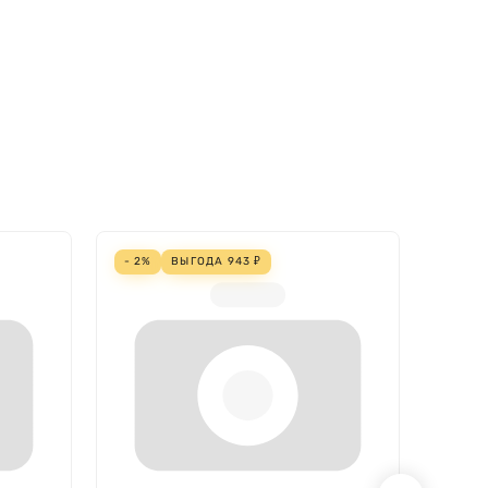
- 2%
ВЫГОДА
943
₽
- 4%