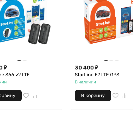
0
₽
30 400
₽
ne S66 v2 LTE
StarLine E7 LTE GPS
чии
В наличии
орзину
В корзину