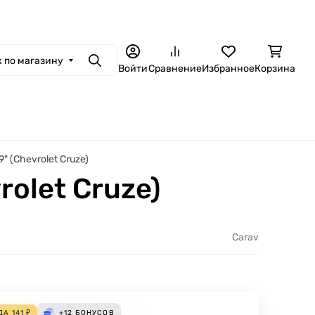
 по магазину
Поиск
Войти
Сравнение
Избранное
Корзина
 (Chevrolet Cruze)
olet Cruze)
Carav
ДА
141
₽
+12
БОНУСОВ