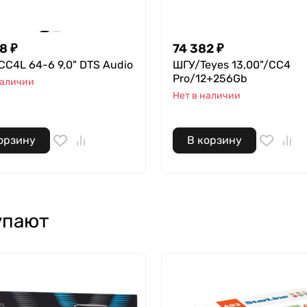
98
₽
74 382
₽
CC4L 64-6 9,0" DTS Audio
ШГУ/Teyes 13,00"/CC4
Pro/12+256Gb
наличии
Нет в наличии
орзину
В корзину
упают