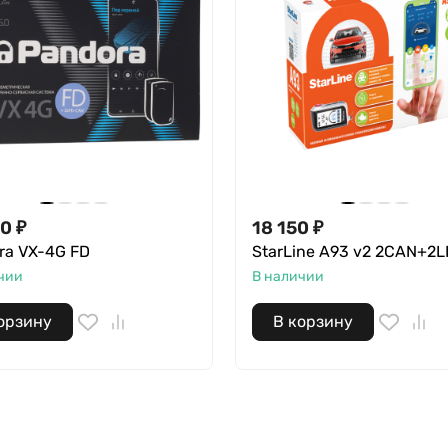
00
₽
18 150
₽
ra VX-4G FD
StarLine A93 v2 2CAN+2L
чии
В наличии
орзину
В корзину