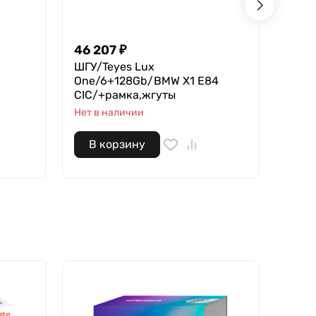
46 207
₽
18 2
ШГУ/Teyes Lux
Teyes
One/6+128Gb/BMW X1 E84
В нал
CIC/+рамка,жгуты
Нет в наличии
В корзину
В 