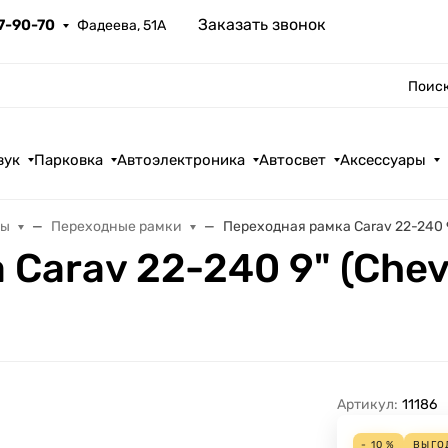
Заказать звонок
67-90-70
Фадеева, 51А
Поиск
вук
Парковка
Автоэлектроника
Автосвет
Аксессуары
лы
Переходные рамки
Переходная рамка Carav 22-240 9"
Carav 22-240 9" (Chevr
Артикул:
11186
- 10 %
ВЫГО