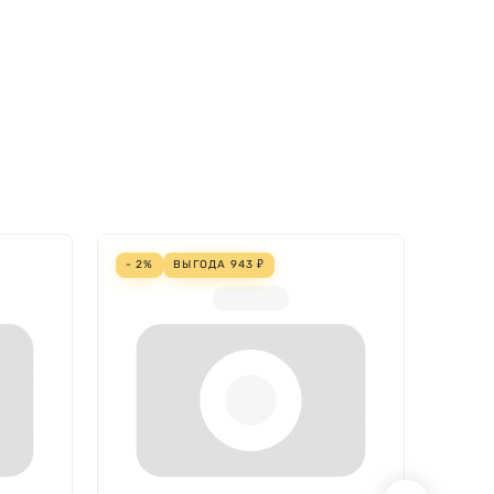
- 2%
ВЫГОДА
943
₽
- 4%