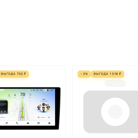
ВЫГОДА
702
₽
- 2%
ВЫГОДА
1 518
₽