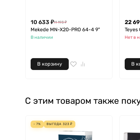
10 633
₽
22 6
11 193
₽
Mekede MN-X20-PRO 64-4 9"
Teyes 
В наличии
Нет в 
В корзину
В к
С этим товаром также пок
- 7%
ВЫГОДА
323
₽