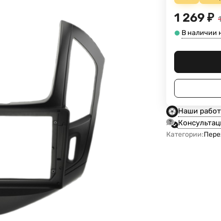
1 269
₽
В наличии н
Наши рабо
Консультац
Категории:
Пере