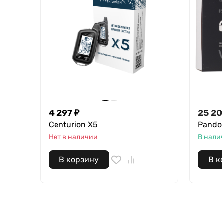
4 297
₽
25 2
Centurion X5
Pando
Нет в наличии
В нали
В корзину
В к