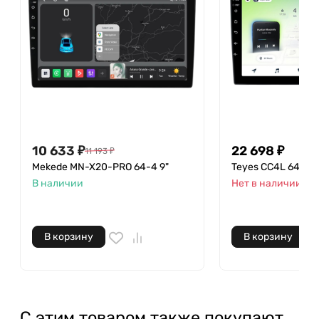
10 633
₽
22 698
₽
11 193
₽
Mekede MN-X20-PRO 64-4 9"
Teyes CC4L 64-6 9
В наличии
Нет в наличии
В корзину
В корзину
С этим товаром также покупают