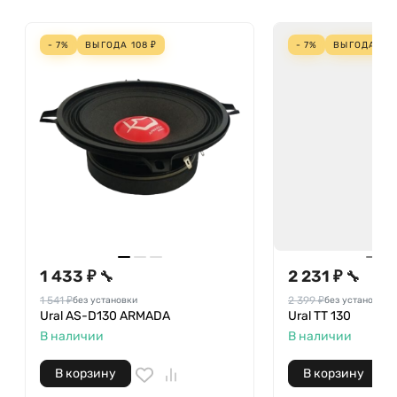
- 7%
ВЫГОДА
108
₽
- 7%
ВЫГОДА
168
1 433 ₽
2 231 ₽
🔧
🔧
1 541 ₽
2 399 ₽
без установки
без установки
Ural AS-D130 ARMADA
Ural TT 130
В наличии
В наличии
В корзину
В корзину