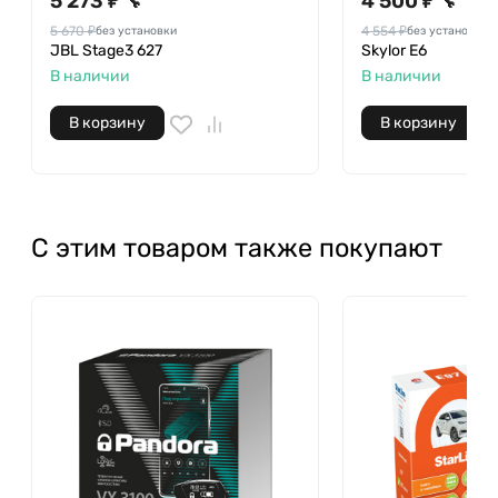
5 273 ₽
4 500 ₽
🔧
🔧
5 670 ₽
4 554 ₽
без установки
без установки
JBL Stage3 627
Skylor E6
В наличии
В наличии
В корзину
В корзину
С этим товаром также покупают