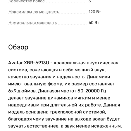
Количество полос
3
Максимальная мощность
120 Вт
Номинальная мощность
60 Вт
Обзор
Avatar
XBR
-
6913U
-
коаксиальная
акустическая
система
, сочетающая в себе мощный звук,
качество
звучания
и
надежность.
Динамики
имеют
овальную
форму
, их
размер
составляет
6x9
дюймов
.
Диапазон
частот
50
-
20000
Гц
делает
звучание
динамиков
мягким
и
менее
надоедливым
при
длительной
их
работе
. Данная
модель оснащена трехполосной системой,
благодаря чему звучание на выходе вокал будет
звучать естественнее, а звук менее искаженным.