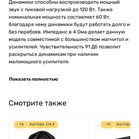
Динамики
способны
воспроизводить
мощный
звук
с
пиковой
нагрузкой
до
120
Вт
.
Также
номинальная
мощность
составляет
60
Вт
,
благодаря
чему
динамики
будут
работать
долго
и
без
перебоев
.
Импеданс
в
4
Ома
делает
данную
модель
совместимой
с
большинством
магнитол
и
усилителей
.
Чувствительность
91
Дб
позволит
раскрыться
динамикам
при
наличии
маломощного
усилителя
.
Показать полностью
Смотрите также
- 7%
ВЫГОДА
215
₽
- 7%
ВЫГОДА
180