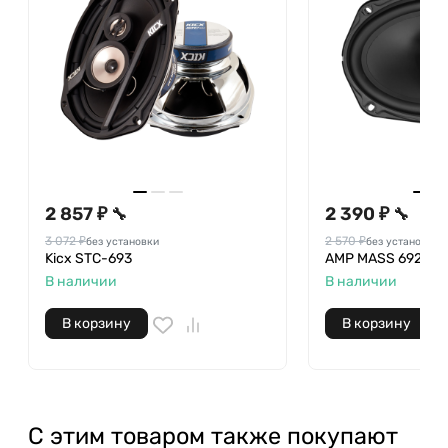
2 857 ₽
2 390 ₽
🔧
🔧
3 072 ₽
2 570 ₽
без установки
без установки
Kicx STC-693
AMP MASS 692
В наличии
В наличии
В корзину
В корзину
С этим товаром также покупают