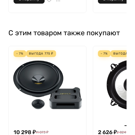
С этим товаром также покупают
- 7%
ВЫГОДА
775
₽
- 7%
ВЫГОДА
198
10 298
₽
2 626
₽
11 073
₽
2 824
₽