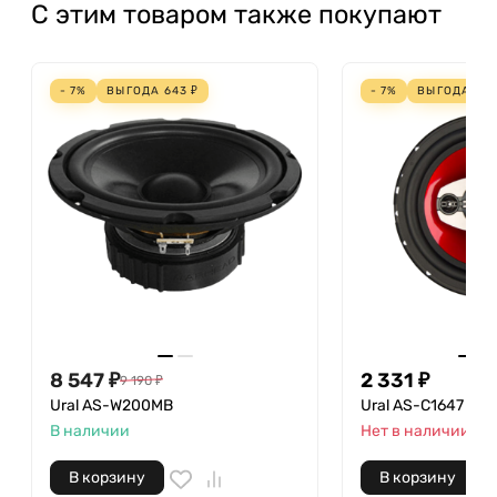
С этим товаром также покупают
- 7%
ВЫГОДА
643
₽
- 7%
ВЫГОДА
175
8 547
₽
2 331
₽
9 190
₽
Ural AS-W200MB
Ural AS-C1647
В наличии
Нет в наличии
В корзину
В корзину